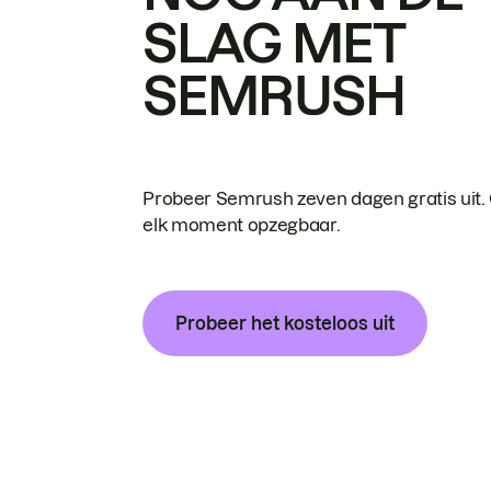
SLAG MET
SEMRUSH
Probeer Semrush zeven dagen gratis uit.
elk moment opzegbaar.
Probeer het kosteloos uit