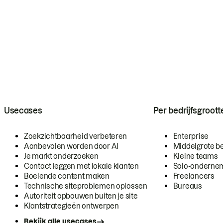
Usecases
Per bedrijfsgroott
Zoekzichtbaarheid verbeteren
Enterprise
Aanbevolen worden door AI
Middelgrote be
Je markt onderzoeken
Kleine teams
Contact leggen met lokale klanten
Solo-onderne
Boeiende content maken
Freelancers
Technische siteproblemen oplossen
Bureaus
Autoriteit opbouwen buiten je site
Klantstrategieën ontwerpen
Bekijk alle usecases