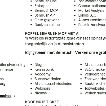
Semrush One
Zoekwoorden vi
Enterprise
Concurrentieana
Semrush MCP
Market Analysis
Semrush API
Lokale SEO
Onze gegevens
AI-merksentimen
Boek een demo
Backlinkanalyse
KOPPEL SEMRUSH MCP MET AI
's Werelds krachtigste gegevensset op het g
toegankelijk via je AI-assistenten.
Blijf groeien met Semrush
Verken onze grat
 dienstverlening
Blog
AI-zichtbaar
commerce
Kennisbank
SEO-checke
Academy
Verkeerchec
ech
Succesverhalen
Zoekwoorden
org
AI-zichtbaarheidsindex
Backlink-che
Webinars
Topwebsites 
Nieuws
Verken andere
ranches
KOOP NU JE TICKET