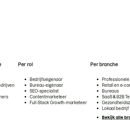
e
Per rol
Per branche
Bedrijfseigenaar
Professionele
drijven
Bureau-eigenaar
Retail en e-
SEO-specialist
Bureaus
mers
Contentmarketeer
SaaS & B2B T
Full-Stack Growth-marketeer
Gezondheidsz
Lokaal bedrijf
Bekijk alle b