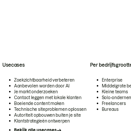
Usecases
Per bedrijfsgroott
Zoekzichtbaarheid verbeteren
Enterprise
Aanbevolen worden door AI
Middelgrote be
Je markt onderzoeken
Kleine teams
Contact leggen met lokale klanten
Solo-onderne
Boeiende content maken
Freelancers
Technische siteproblemen oplossen
Bureaus
Autoriteit opbouwen buiten je site
Klantstrategieën ontwerpen
Bekijk alle usecases