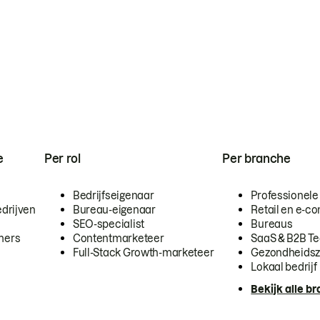
e
Per rol
Per branche
Bedrijfseigenaar
Professionele
drijven
Bureau-eigenaar
Retail en e-
SEO-specialist
Bureaus
mers
Contentmarketeer
SaaS & B2B T
Full-Stack Growth-marketeer
Gezondheidsz
Lokaal bedrijf
Bekijk alle b