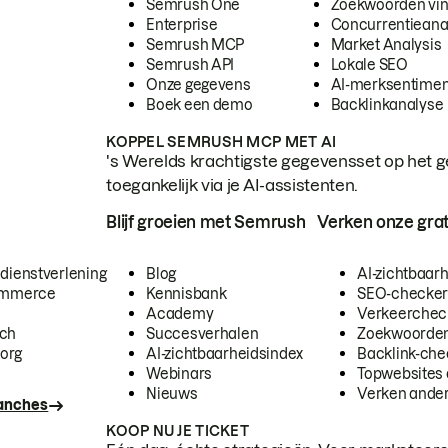
Semrush One
Zoekwoorden vi
Enterprise
Concurrentieana
Semrush MCP
Market Analysis
Semrush API
Lokale SEO
Onze gegevens
AI-merksentimen
Boek een demo
Backlinkanalyse
KOPPEL SEMRUSH MCP MET AI
's Werelds krachtigste gegevensset op het g
toegankelijk via je AI-assistenten.
Blijf groeien met Semrush
Verken onze grat
 dienstverlening
Blog
AI-zichtbaar
commerce
Kennisbank
SEO-checke
Academy
Verkeerchec
ech
Succesverhalen
Zoekwoorden
org
AI-zichtbaarheidsindex
Backlink-che
Webinars
Topwebsites 
Nieuws
Verken andere
ranches
KOOP NU JE TICKET