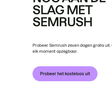
SLAG MET
SEMRUSH
Probeer Semrush zeven dagen gratis uit.
elk moment opzegbaar.
Probeer het kosteloos uit