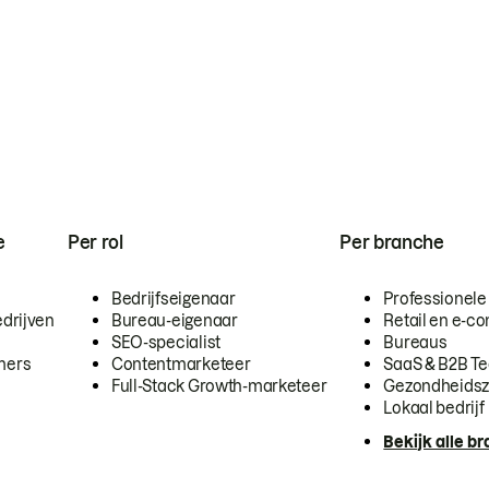
e
Per rol
Per branche
Bedrijfseigenaar
Professionele
drijven
Bureau-eigenaar
Retail en e-
SEO-specialist
Bureaus
mers
Contentmarketeer
SaaS & B2B T
Full-Stack Growth-marketeer
Gezondheidsz
Lokaal bedrijf
Bekijk alle b