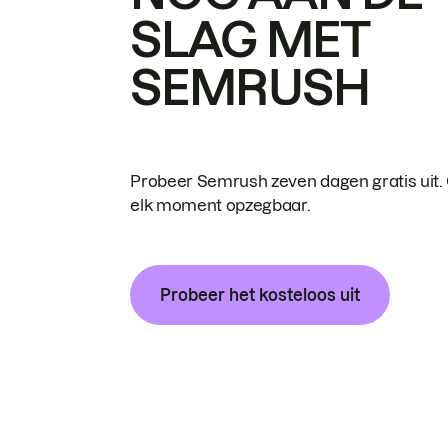
SLAG MET
SEMRUSH
Probeer Semrush zeven dagen gratis uit.
elk moment opzegbaar.
Probeer het kosteloos uit