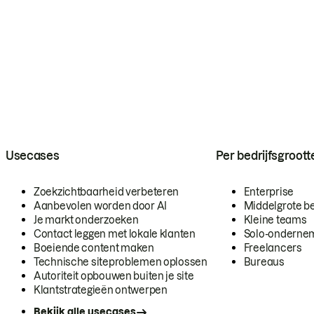
Usecases
Per bedrijfsgroott
Zoekzichtbaarheid verbeteren
Enterprise
Aanbevolen worden door AI
Middelgrote be
Je markt onderzoeken
Kleine teams
Contact leggen met lokale klanten
Solo-onderne
Boeiende content maken
Freelancers
Technische siteproblemen oplossen
Bureaus
Autoriteit opbouwen buiten je site
Klantstrategieën ontwerpen
Bekijk alle usecases