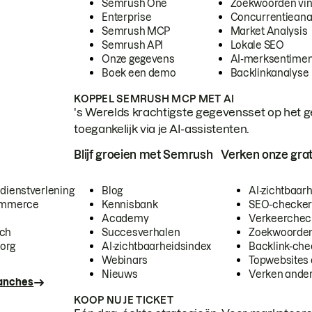
Semrush One
Zoekwoorden vi
Enterprise
Concurrentieana
Semrush MCP
Market Analysis
Semrush API
Lokale SEO
Onze gegevens
AI-merksentimen
Boek een demo
Backlinkanalyse
KOPPEL SEMRUSH MCP MET AI
's Werelds krachtigste gegevensset op het g
toegankelijk via je AI-assistenten.
Blijf groeien met Semrush
Verken onze grat
 dienstverlening
Blog
AI-zichtbaar
commerce
Kennisbank
SEO-checke
Academy
Verkeerchec
ech
Succesverhalen
Zoekwoorden
org
AI-zichtbaarheidsindex
Backlink-che
Webinars
Topwebsites 
Nieuws
Verken andere
ranches
KOOP NU JE TICKET