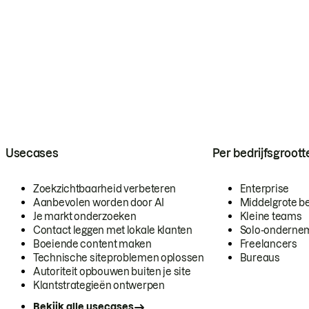
Usecases
Per bedrijfsgroott
Zoekzichtbaarheid verbeteren
Enterprise
Aanbevolen worden door AI
Middelgrote be
Je markt onderzoeken
Kleine teams
Contact leggen met lokale klanten
Solo-onderne
Boeiende content maken
Freelancers
Technische siteproblemen oplossen
Bureaus
Autoriteit opbouwen buiten je site
Klantstrategieën ontwerpen
Bekijk alle usecases