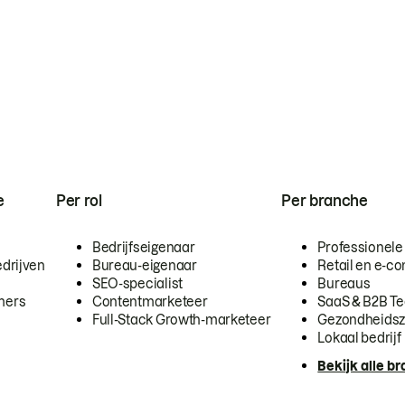
e
Per rol
Per branche
Bedrijfseigenaar
Professionele
drijven
Bureau-eigenaar
Retail en e-
SEO-specialist
Bureaus
mers
Contentmarketeer
SaaS & B2B T
Full-Stack Growth-marketeer
Gezondheidsz
Lokaal bedrijf
Bekijk alle b