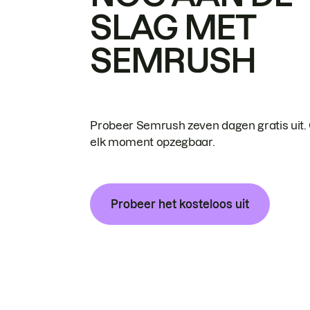
SLAG MET
SEMRUSH
Probeer Semrush zeven dagen gratis uit.
elk moment opzegbaar.
Probeer het kosteloos uit