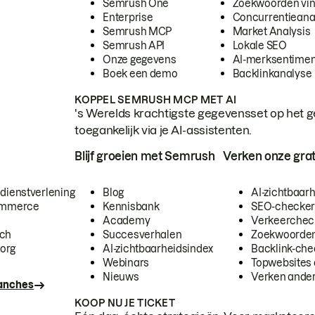
Semrush One
Zoekwoorden vi
Enterprise
Concurrentieana
Semrush MCP
Market Analysis
Semrush API
Lokale SEO
Onze gegevens
AI-merksentimen
Boek een demo
Backlinkanalyse
KOPPEL SEMRUSH MCP MET AI
's Werelds krachtigste gegevensset op het g
toegankelijk via je AI-assistenten.
Blijf groeien met Semrush
Verken onze grat
 dienstverlening
Blog
AI-zichtbaar
commerce
Kennisbank
SEO-checke
Academy
Verkeerchec
ech
Succesverhalen
Zoekwoorden
org
AI-zichtbaarheidsindex
Backlink-che
Webinars
Topwebsites 
Nieuws
Verken andere
ranches
KOOP NU JE TICKET