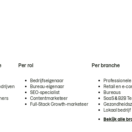
e
Per rol
Per branche
Bedrijfseigenaar
Professionele
drijven
Bureau-eigenaar
Retail en e-
SEO-specialist
Bureaus
mers
Contentmarketeer
SaaS & B2B T
Full-Stack Growth-marketeer
Gezondheidsz
Lokaal bedrijf
Bekijk alle b