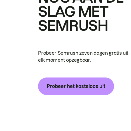
SLAG MET
SEMRUSH
Probeer Semrush zeven dagen gratis uit.
elk moment opzegbaar.
Probeer het kosteloos uit