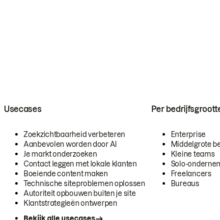
Usecases
Per bedrijfsgroott
Zoekzichtbaarheid verbeteren
Enterprise
Aanbevolen worden door AI
Middelgrote be
Je markt onderzoeken
Kleine teams
Contact leggen met lokale klanten
Solo-onderne
Boeiende content maken
Freelancers
Technische siteproblemen oplossen
Bureaus
Autoriteit opbouwen buiten je site
Klantstrategieën ontwerpen
Bekijk alle usecases