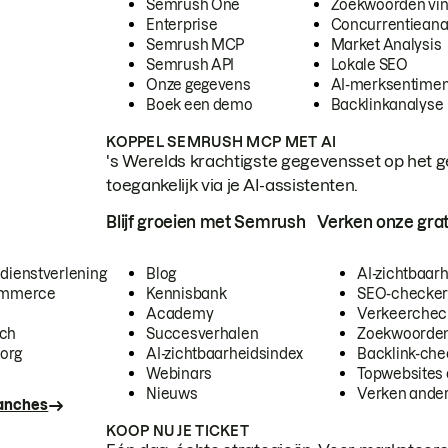
Semrush One
Zoekwoorden vi
Enterprise
Concurrentieana
Semrush MCP
Market Analysis
Semrush API
Lokale SEO
Onze gegevens
AI-merksentimen
Boek een demo
Backlinkanalyse
KOPPEL SEMRUSH MCP MET AI
's Werelds krachtigste gegevensset op het g
toegankelijk via je AI-assistenten.
Blijf groeien met Semrush
Verken onze grat
 dienstverlening
Blog
AI-zichtbaar
commerce
Kennisbank
SEO-checke
Academy
Verkeerchec
ech
Succesverhalen
Zoekwoorden
org
AI-zichtbaarheidsindex
Backlink-che
Webinars
Topwebsites 
Nieuws
Verken andere
ranches
KOOP NU JE TICKET