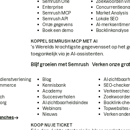
Semrush One
Zoekwoorden vi
Enterprise
Concurrentieana
Semrush MCP
Market Analysis
Semrush API
Lokale SEO
Onze gegevens
AI-merksentimen
Boek een demo
Backlinkanalyse
KOPPEL SEMRUSH MCP MET AI
's Werelds krachtigste gegevensset op het g
toegankelijk via je AI-assistenten.
Blijf groeien met Semrush
Verken onze grat
 dienstverlening
Blog
AI-zichtbaar
commerce
Kennisbank
SEO-checke
Academy
Verkeerchec
ech
Succesverhalen
Zoekwoorden
org
AI-zichtbaarheidsindex
Backlink-che
Webinars
Topwebsites 
Nieuws
Verken andere
ranches
KOOP NU JE TICKET