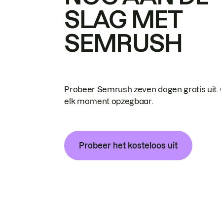
SLAG MET
SEMRUSH
Probeer Semrush zeven dagen gratis uit.
elk moment opzegbaar.
Probeer het kosteloos uit