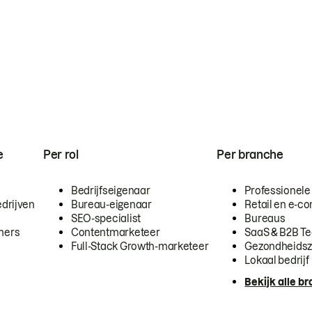
e
Per rol
Per branche
Bedrijfseigenaar
Professionele
drijven
Bureau-eigenaar
Retail en e-
SEO-specialist
Bureaus
mers
Contentmarketeer
SaaS & B2B T
Full-Stack Growth-marketeer
Gezondheidsz
Lokaal bedrijf
Bekijk alle b