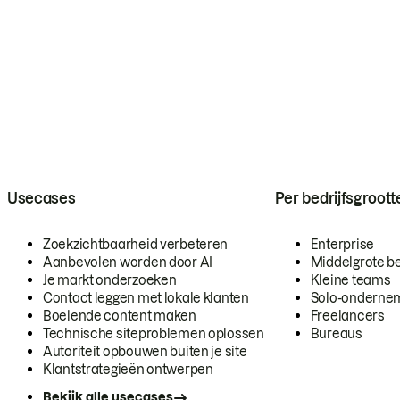
Usecases
Per bedrijfsgroott
Zoekzichtbaarheid verbeteren
Enterprise
Aanbevolen worden door AI
Middelgrote be
Je markt onderzoeken
Kleine teams
Contact leggen met lokale klanten
Solo-onderne
Boeiende content maken
Freelancers
Technische siteproblemen oplossen
Bureaus
Autoriteit opbouwen buiten je site
Klantstrategieën ontwerpen
Bekijk alle usecases