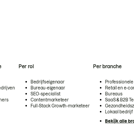
e
Per rol
Per branche
Bedrijfseigenaar
Professionele
drijven
Bureau-eigenaar
Retail en e-
SEO-specialist
Bureaus
mers
Contentmarketeer
SaaS & B2B T
Full-Stack Growth-marketeer
Gezondheidsz
Lokaal bedrijf
Bekijk alle b