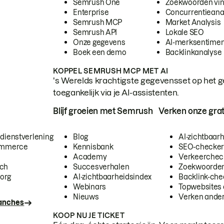
Semrush One
Zoekwoorden vi
Enterprise
Concurrentieana
Semrush MCP
Market Analysis
Semrush API
Lokale SEO
Onze gegevens
AI-merksentimen
Boek een demo
Backlinkanalyse
KOPPEL SEMRUSH MCP MET AI
's Werelds krachtigste gegevensset op het g
toegankelijk via je AI-assistenten.
Blijf groeien met Semrush
Verken onze grat
 dienstverlening
Blog
AI-zichtbaar
commerce
Kennisbank
SEO-checke
Academy
Verkeerchec
ech
Succesverhalen
Zoekwoorden
org
AI-zichtbaarheidsindex
Backlink-che
Webinars
Topwebsites 
Nieuws
Verken andere
ranches
KOOP NU JE TICKET