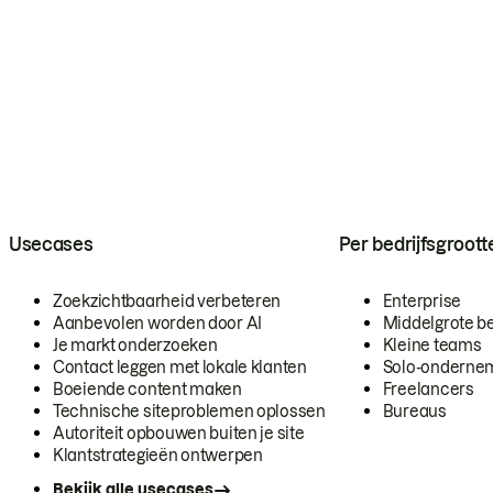
Usecases
Per bedrijfsgroott
Zoekzichtbaarheid verbeteren
Enterprise
Aanbevolen worden door AI
Middelgrote be
Je markt onderzoeken
Kleine teams
Contact leggen met lokale klanten
Solo-onderne
Boeiende content maken
Freelancers
Technische siteproblemen oplossen
Bureaus
Autoriteit opbouwen buiten je site
Klantstrategieën ontwerpen
Bekijk alle usecases