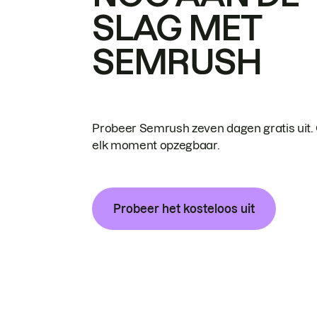
SLAG MET
SEMRUSH
Probeer Semrush zeven dagen gratis uit.
elk moment opzegbaar.
Probeer het kosteloos uit