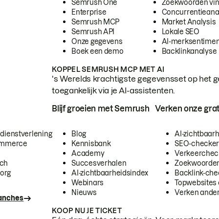
Semrush One
Zoekwoorden vi
Enterprise
Concurrentieana
Semrush MCP
Market Analysis
Semrush API
Lokale SEO
Onze gegevens
AI-merksentimen
Boek een demo
Backlinkanalyse
KOPPEL SEMRUSH MCP MET AI
's Werelds krachtigste gegevensset op het g
toegankelijk via je AI-assistenten.
Blijf groeien met Semrush
Verken onze grat
 dienstverlening
Blog
AI-zichtbaar
commerce
Kennisbank
SEO-checke
Academy
Verkeerchec
ech
Succesverhalen
Zoekwoorden
org
AI-zichtbaarheidsindex
Backlink-che
Webinars
Topwebsites 
Nieuws
Verken andere
ranches
KOOP NU JE TICKET