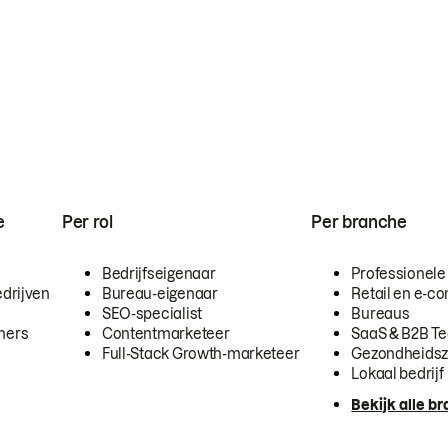
e
Per rol
Per branche
Bedrijfseigenaar
Professionele
drijven
Bureau-eigenaar
Retail en e-
SEO-specialist
Bureaus
mers
Contentmarketeer
SaaS & B2B T
Full-Stack Growth-marketeer
Gezondheidsz
Lokaal bedrijf
Bekijk alle b