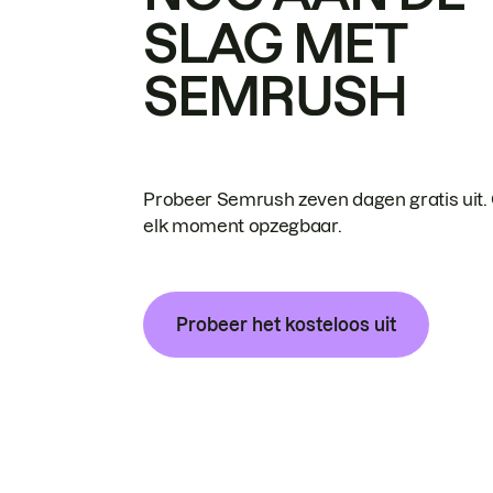
SLAG MET
SEMRUSH
Probeer Semrush zeven dagen gratis uit.
elk moment opzegbaar.
Probeer het kosteloos uit