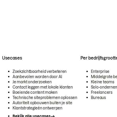
Usecases
Per bedrijfsgroott
Zoekzichtbaarheid verbeteren
Enterprise
Aanbevolen worden door AI
Middelgrote be
Je markt onderzoeken
Kleine teams
Contact leggen met lokale klanten
Solo-onderne
Boeiende content maken
Freelancers
Technische siteproblemen oplossen
Bureaus
Autoriteit opbouwen buiten je site
Klantstrategieën ontwerpen
Bekijk alle usecases