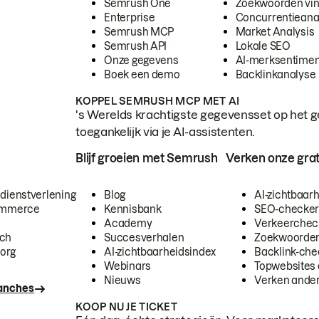
Semrush One
Zoekwoorden vi
Enterprise
Concurrentieana
Semrush MCP
Market Analysis
Semrush API
Lokale SEO
Onze gegevens
AI-merksentimen
Boek een demo
Backlinkanalyse
KOPPEL SEMRUSH MCP MET AI
's Werelds krachtigste gegevensset op het g
toegankelijk via je AI-assistenten.
Blijf groeien met Semrush
Verken onze grat
 dienstverlening
Blog
AI-zichtbaar
commerce
Kennisbank
SEO-checke
Academy
Verkeerchec
ech
Succesverhalen
Zoekwoorden
org
AI-zichtbaarheidsindex
Backlink-che
Webinars
Topwebsites 
Nieuws
Verken andere
ranches
KOOP NU JE TICKET