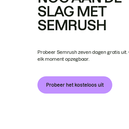
SLAG MET
SEMRUSH
Probeer Semrush zeven dagen gratis uit.
elk moment opzegbaar.
Probeer het kosteloos uit