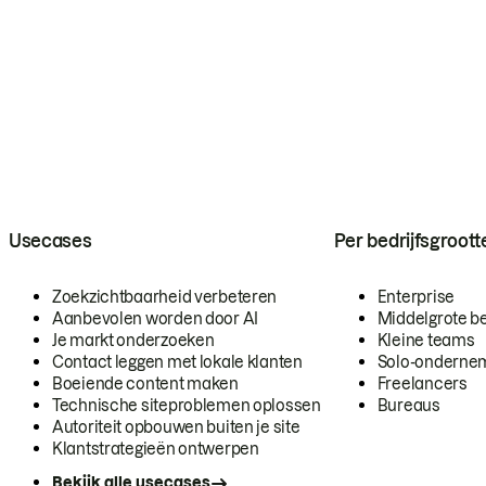
Usecases
Per bedrijfsgroott
Zoekzichtbaarheid verbeteren
Enterprise
Aanbevolen worden door AI
Middelgrote be
Je markt onderzoeken
Kleine teams
Contact leggen met lokale klanten
Solo-onderne
Boeiende content maken
Freelancers
Technische siteproblemen oplossen
Bureaus
Autoriteit opbouwen buiten je site
Klantstrategieën ontwerpen
Bekijk alle usecases