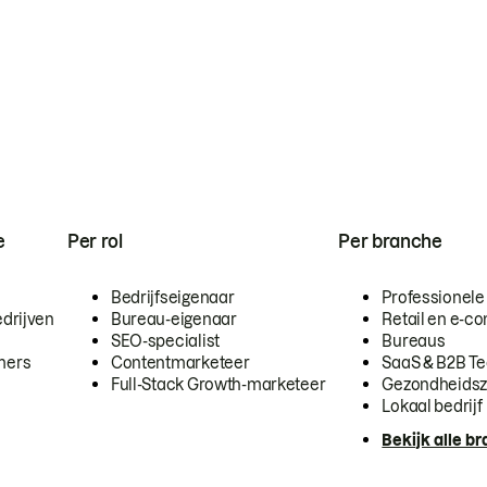
e
Per rol
Per branche
Bedrijfseigenaar
Professionele
drijven
Bureau-eigenaar
Retail en e-
SEO-specialist
Bureaus
mers
Contentmarketeer
SaaS & B2B T
Full-Stack Growth-marketeer
Gezondheidsz
Lokaal bedrijf
Bekijk alle b