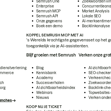
Semrush One
Zoekwoorden vi
Enterprise
Concurrentieana
Semrush MCP
Market Analysis
Semrush API
Lokale SEO
Onze gegevens
AI-merksentimen
Boek een demo
Backlinkanalyse
KOPPEL SEMRUSH MCP MET AI
's Werelds krachtigste gegevensset op het g
toegankelijk via je AI-assistenten.
Blijf groeien met Semrush
Verken onze grat
 dienstverlening
Blog
AI-zichtbaar
commerce
Kennisbank
SEO-checke
Academy
Verkeerchec
ech
Succesverhalen
Zoekwoorden
org
AI-zichtbaarheidsindex
Backlink-che
Webinars
Topwebsites 
Nieuws
Verken andere
ranches
KOOP NU JE TICKET