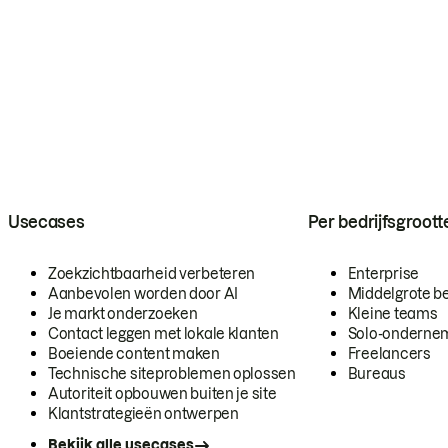
Usecases
Per bedrijfsgroott
Zoekzichtbaarheid verbeteren
Enterprise
Aanbevolen worden door AI
Middelgrote be
Je markt onderzoeken
Kleine teams
Contact leggen met lokale klanten
Solo-onderne
Boeiende content maken
Freelancers
Technische siteproblemen oplossen
Bureaus
Autoriteit opbouwen buiten je site
Klantstrategieën ontwerpen
Bekijk alle usecases