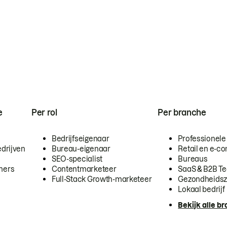
e
Per rol
Per branche
Bedrijfseigenaar
Professionele
drijven
Bureau-eigenaar
Retail en e-
SEO-specialist
Bureaus
mers
Contentmarketeer
SaaS & B2B T
Full-Stack Growth-marketeer
Gezondheidsz
Lokaal bedrijf
Bekijk alle b