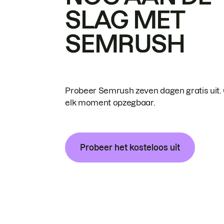
SLAG MET
SEMRUSH
Probeer Semrush zeven dagen gratis uit.
elk moment opzegbaar.
Probeer het kosteloos uit