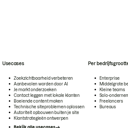
Usecases
Per bedrijfsgroott
Zoekzichtbaarheid verbeteren
Enterprise
Aanbevolen worden door AI
Middelgrote be
Je markt onderzoeken
Kleine teams
Contact leggen met lokale klanten
Solo-onderne
Boeiende content maken
Freelancers
Technische siteproblemen oplossen
Bureaus
Autoriteit opbouwen buiten je site
Klantstrategieën ontwerpen
Bekijk alle usecases