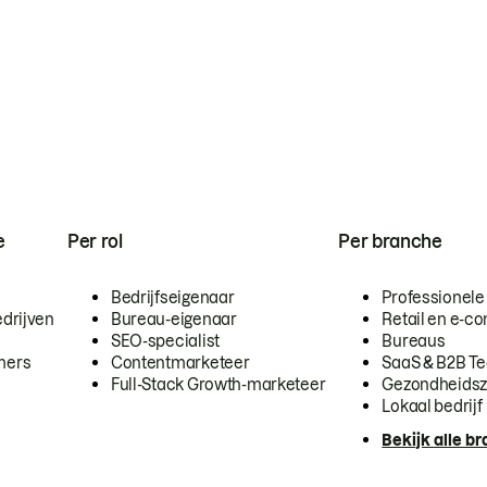
e
Per rol
Per branche
Bedrijfseigenaar
Professionele
drijven
Bureau-eigenaar
Retail en e-
SEO-specialist
Bureaus
mers
Contentmarketeer
SaaS & B2B T
Full-Stack Growth-marketeer
Gezondheidsz
Lokaal bedrijf
Bekijk alle b