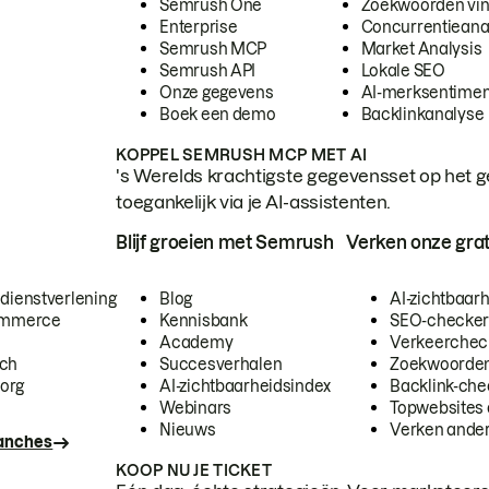
Semrush One
Zoekwoorden vi
Enterprise
Concurrentieana
Semrush MCP
Market Analysis
Semrush API
Lokale SEO
Onze gegevens
AI-merksentimen
Boek een demo
Backlinkanalyse
KOPPEL SEMRUSH MCP MET AI
's Werelds krachtigste gegevensset op het g
toegankelijk via je AI-assistenten.
Blijf groeien met Semrush
Verken onze grat
 dienstverlening
Blog
AI-zichtbaar
commerce
Kennisbank
SEO-checke
Academy
Verkeerchec
ech
Succesverhalen
Zoekwoorden
org
AI-zichtbaarheidsindex
Backlink-che
Webinars
Topwebsites 
Nieuws
Verken andere
ranches
KOOP NU JE TICKET