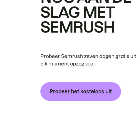
SLAG MET
SEMRUSH
Probeer Semrush zeven dagen gratis uit.
elk moment opzegbaar.
Probeer het kosteloos uit