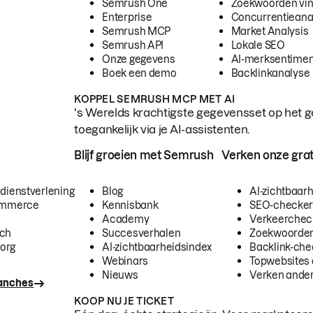
Semrush One
Zoekwoorden vi
Enterprise
Concurrentieana
Semrush MCP
Market Analysis
Semrush API
Lokale SEO
Onze gegevens
AI-merksentimen
Boek een demo
Backlinkanalyse
KOPPEL SEMRUSH MCP MET AI
's Werelds krachtigste gegevensset op het g
toegankelijk via je AI-assistenten.
Blijf groeien met Semrush
Verken onze grat
 dienstverlening
Blog
AI-zichtbaar
commerce
Kennisbank
SEO-checke
Academy
Verkeerchec
ech
Succesverhalen
Zoekwoorden
org
AI-zichtbaarheidsindex
Backlink-che
Webinars
Topwebsites 
Nieuws
Verken andere
ranches
KOOP NU JE TICKET