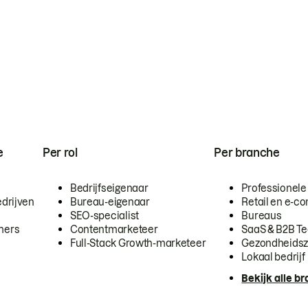
e
Per rol
Per branche
Bedrijfseigenaar
Professionele
drijven
Bureau-eigenaar
Retail en e-
SEO-specialist
Bureaus
mers
Contentmarketeer
SaaS & B2B T
Full-Stack Growth-marketeer
Gezondheidsz
Lokaal bedrijf
Bekijk alle b