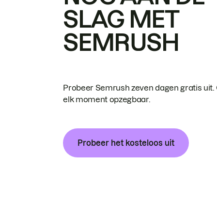
SLAG MET
SEMRUSH
Probeer Semrush zeven dagen gratis uit.
elk moment opzegbaar.
Probeer het kosteloos uit