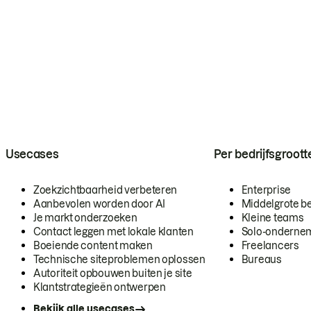
Usecases
Per bedrijfsgroott
Zoekzichtbaarheid verbeteren
Enterprise
Aanbevolen worden door AI
Middelgrote be
Je markt onderzoeken
Kleine teams
Contact leggen met lokale klanten
Solo-onderne
Boeiende content maken
Freelancers
Technische siteproblemen oplossen
Bureaus
Autoriteit opbouwen buiten je site
Klantstrategieën ontwerpen
Bekijk alle usecases