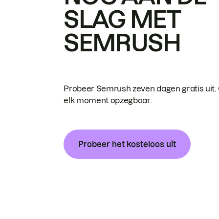
SLAG MET
SEMRUSH
Probeer Semrush zeven dagen gratis uit.
elk moment opzegbaar.
Probeer het kosteloos uit