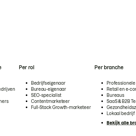
e
Per rol
Per branche
Bedrijfseigenaar
Professionele
drijven
Bureau-eigenaar
Retail en e-
SEO-specialist
Bureaus
mers
Contentmarketeer
SaaS & B2B T
Full-Stack Growth-marketeer
Gezondheidsz
Lokaal bedrijf
Bekijk alle b