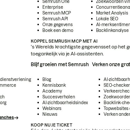
Semrush One
Zoekwoorden vi
Enterprise
Concurrentieana
Semrush MCP
Market Analysis
Semrush API
Lokale SEO
Onze gegevens
AI-merksentimen
Boek een demo
Backlinkanalyse
KOPPEL SEMRUSH MCP MET AI
's Werelds krachtigste gegevensset op het g
toegankelijk via je AI-assistenten.
Blijf groeien met Semrush
Verken onze grat
 dienstverlening
Blog
AI-zichtbaar
commerce
Kennisbank
SEO-checke
Academy
Verkeerchec
ech
Succesverhalen
Zoekwoorden
org
AI-zichtbaarheidsindex
Backlink-che
Webinars
Topwebsites 
Nieuws
Verken andere
ranches
KOOP NU JE TICKET