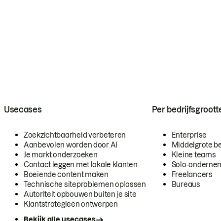
Usecases
Per bedrijfsgroott
Zoekzichtbaarheid verbeteren
Enterprise
Aanbevolen worden door AI
Middelgrote be
Je markt onderzoeken
Kleine teams
Contact leggen met lokale klanten
Solo-onderne
Boeiende content maken
Freelancers
Technische siteproblemen oplossen
Bureaus
Autoriteit opbouwen buiten je site
Klantstrategieën ontwerpen
Bekijk alle usecases