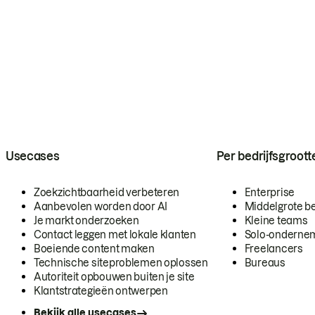
Usecases
Per bedrijfsgroott
Zoekzichtbaarheid verbeteren
Enterprise
Aanbevolen worden door AI
Middelgrote be
Je markt onderzoeken
Kleine teams
Contact leggen met lokale klanten
Solo-onderne
Boeiende content maken
Freelancers
Technische siteproblemen oplossen
Bureaus
Autoriteit opbouwen buiten je site
Klantstrategieën ontwerpen
Bekijk alle usecases