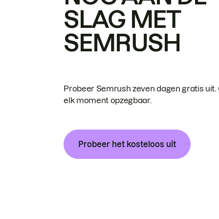
SLAG MET
SEMRUSH
Probeer Semrush zeven dagen gratis uit.
elk moment opzegbaar.
Probeer het kosteloos uit