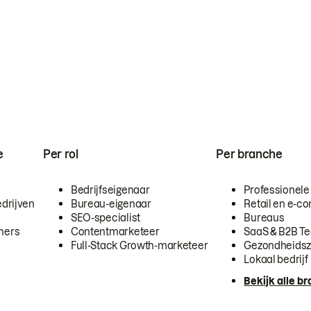
e
Per rol
Per branche
Bedrijfseigenaar
Professionele
drijven
Bureau-eigenaar
Retail en e-
SEO-specialist
Bureaus
mers
Contentmarketeer
SaaS & B2B T
Full-Stack Growth-marketeer
Gezondheidsz
Lokaal bedrijf
Bekijk alle b