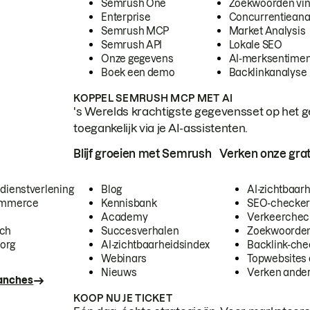
Semrush One
Zoekwoorden vi
Enterprise
Concurrentieana
Semrush MCP
Market Analysis
Semrush API
Lokale SEO
Onze gegevens
AI-merksentimen
Boek een demo
Backlinkanalyse
KOPPEL SEMRUSH MCP MET AI
's Werelds krachtigste gegevensset op het g
toegankelijk via je AI-assistenten.
Blijf groeien met Semrush
Verken onze grat
 dienstverlening
Blog
AI-zichtbaar
commerce
Kennisbank
SEO-checke
Academy
Verkeerchec
ech
Succesverhalen
Zoekwoorden
org
AI-zichtbaarheidsindex
Backlink-che
Webinars
Topwebsites 
Nieuws
Verken andere
ranches
KOOP NU JE TICKET