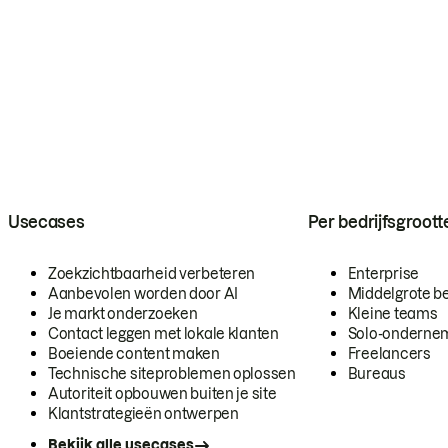
Usecases
Per bedrijfsgroott
Zoekzichtbaarheid verbeteren
Enterprise
Aanbevolen worden door AI
Middelgrote be
Je markt onderzoeken
Kleine teams
Contact leggen met lokale klanten
Solo-onderne
Boeiende content maken
Freelancers
Technische siteproblemen oplossen
Bureaus
Autoriteit opbouwen buiten je site
Klantstrategieën ontwerpen
Bekijk alle usecases