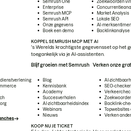
Semrush One
Zoekwoorden vi
Enterprise
Concurrentieana
Semrush MCP
Market Analysis
Semrush API
Lokale SEO
Onze gegevens
AI-merksentimen
Boek een demo
Backlinkanalyse
KOPPEL SEMRUSH MCP MET AI
's Werelds krachtigste gegevensset op het g
toegankelijk via je AI-assistenten.
Blijf groeien met Semrush
Verken onze grat
 dienstverlening
Blog
AI-zichtbaar
commerce
Kennisbank
SEO-checke
Academy
Verkeerchec
ech
Succesverhalen
Zoekwoorden
org
AI-zichtbaarheidsindex
Backlink-che
Webinars
Topwebsites 
Nieuws
Verken andere
ranches
KOOP NU JE TICKET