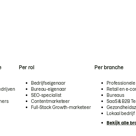
e
Per rol
Per branche
Bedrijfseigenaar
Professionele
drijven
Bureau-eigenaar
Retail en e-
SEO-specialist
Bureaus
mers
Contentmarketeer
SaaS & B2B T
Full-Stack Growth-marketeer
Gezondheidsz
Lokaal bedrijf
Bekijk alle b