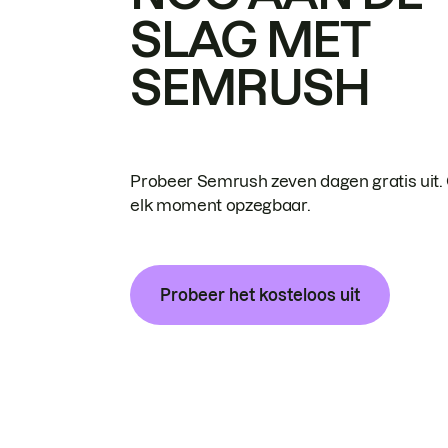
SLAG MET
SEMRUSH
Probeer Semrush zeven dagen gratis uit.
elk moment opzegbaar.
Probeer het kosteloos uit