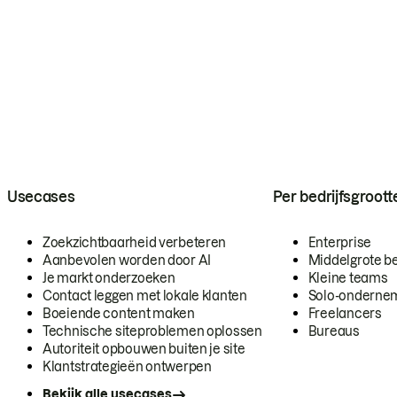
Usecases
Per bedrijfsgroott
Zoekzichtbaarheid verbeteren
Enterprise
Aanbevolen worden door AI
Middelgrote be
Je markt onderzoeken
Kleine teams
Contact leggen met lokale klanten
Solo-onderne
Boeiende content maken
Freelancers
Technische siteproblemen oplossen
Bureaus
Autoriteit opbouwen buiten je site
Klantstrategieën ontwerpen
Bekijk alle usecases