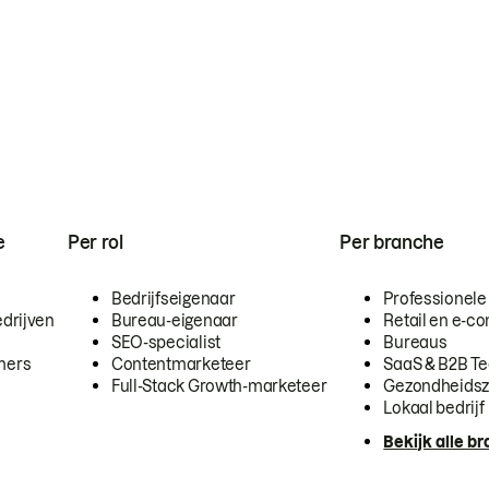
e
Per rol
Per branche
Bedrijfseigenaar
Professionele
drijven
Bureau-eigenaar
Retail en e-
SEO-specialist
Bureaus
mers
Contentmarketeer
SaaS & B2B T
Full-Stack Growth-marketeer
Gezondheidsz
Lokaal bedrijf
Bekijk alle b