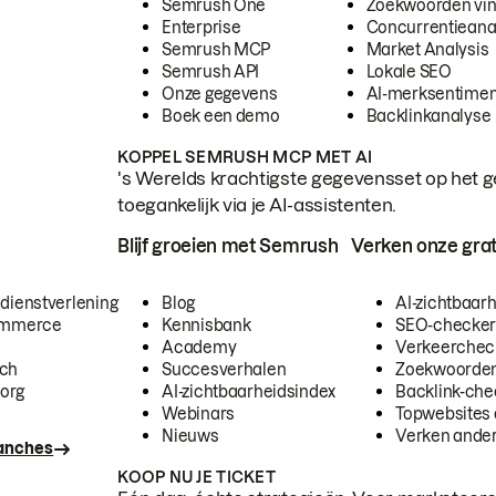
Semrush One
Zoekwoorden vi
Enterprise
Concurrentieana
Semrush MCP
Market Analysis
Semrush API
Lokale SEO
Onze gegevens
AI-merksentimen
Boek een demo
Backlinkanalyse
KOPPEL SEMRUSH MCP MET AI
's Werelds krachtigste gegevensset op het g
toegankelijk via je AI-assistenten.
Blijf groeien met Semrush
Verken onze grat
 dienstverlening
Blog
AI-zichtbaar
commerce
Kennisbank
SEO-checke
Academy
Verkeerchec
ech
Succesverhalen
Zoekwoorden
org
AI-zichtbaarheidsindex
Backlink-che
Webinars
Topwebsites 
Nieuws
Verken andere
ranches
KOOP NU JE TICKET