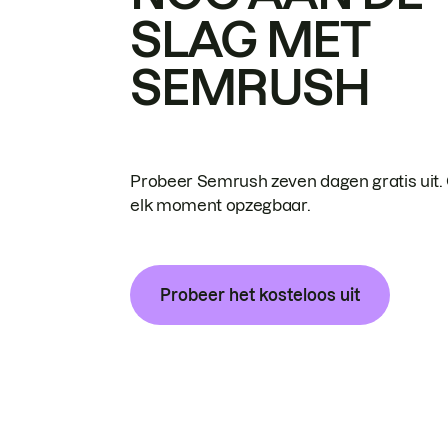
SLAG MET
SEMRUSH
Probeer Semrush zeven dagen gratis uit.
elk moment opzegbaar.
Probeer het kosteloos uit