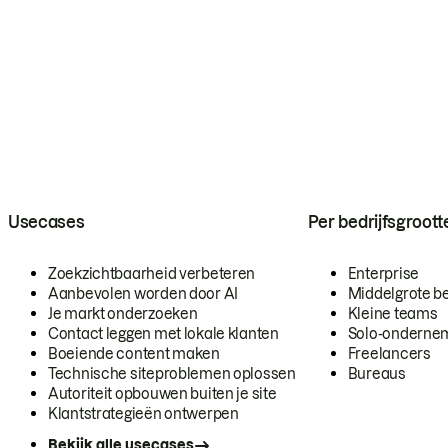
Usecases
Per bedrijfsgroott
Zoekzichtbaarheid verbeteren
Enterprise
Aanbevolen worden door AI
Middelgrote be
Je markt onderzoeken
Kleine teams
Contact leggen met lokale klanten
Solo-onderne
Boeiende content maken
Freelancers
Technische siteproblemen oplossen
Bureaus
Autoriteit opbouwen buiten je site
Klantstrategieën ontwerpen
Bekijk alle usecases