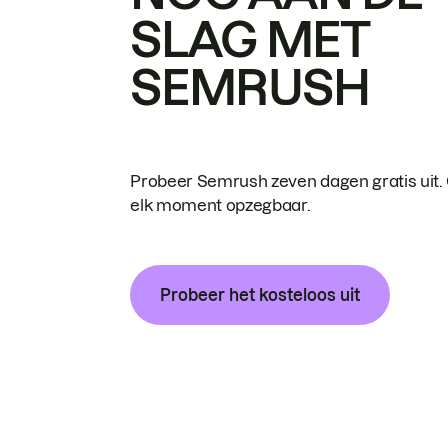
SLAG MET
SEMRUSH
Probeer Semrush zeven dagen gratis uit.
elk moment opzegbaar.
Probeer het kosteloos uit