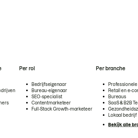
e
Per rol
Per branche
Bedrijfseigenaar
Professionele
drijven
Bureau-eigenaar
Retail en e-
SEO-specialist
Bureaus
mers
Contentmarketeer
SaaS & B2B T
Full-Stack Growth-marketeer
Gezondheidsz
Lokaal bedrijf
Bekijk alle b