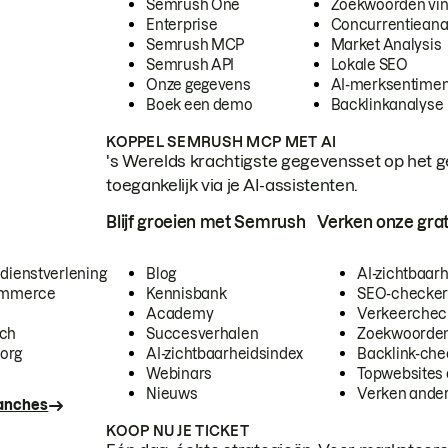
Semrush One
Zoekwoorden vi
Enterprise
Concurrentieana
Semrush MCP
Market Analysis
Semrush API
Lokale SEO
Onze gegevens
AI-merksentimen
Boek een demo
Backlinkanalyse
KOPPEL SEMRUSH MCP MET AI
's Werelds krachtigste gegevensset op het g
toegankelijk via je AI-assistenten.
Blijf groeien met Semrush
Verken onze grat
 dienstverlening
Blog
AI-zichtbaar
commerce
Kennisbank
SEO-checke
Academy
Verkeerchec
ech
Succesverhalen
Zoekwoorden
org
AI-zichtbaarheidsindex
Backlink-che
Webinars
Topwebsites 
Nieuws
Verken andere
ranches
KOOP NU JE TICKET