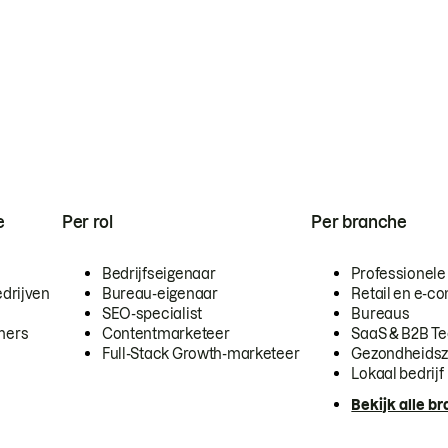
e
Per rol
Per branche
Bedrijfseigenaar
Professionele
drijven
Bureau-eigenaar
Retail en e-
SEO-specialist
Bureaus
mers
Contentmarketeer
SaaS & B2B T
Full-Stack Growth-marketeer
Gezondheidsz
Lokaal bedrijf
Bekijk alle b