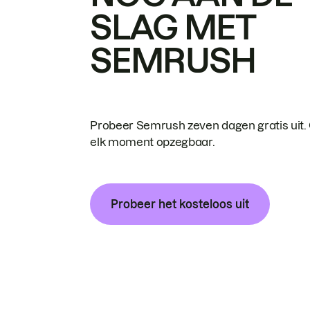
SLAG MET
SEMRUSH
Probeer Semrush zeven dagen gratis uit.
elk moment opzegbaar.
Probeer het kosteloos uit