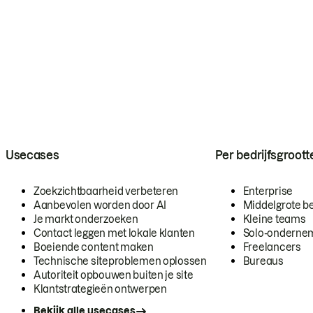
Usecases
Per bedrijfsgroott
Zoekzichtbaarheid verbeteren
Enterprise
Aanbevolen worden door AI
Middelgrote be
Je markt onderzoeken
Kleine teams
Contact leggen met lokale klanten
Solo-onderne
Boeiende content maken
Freelancers
Technische siteproblemen oplossen
Bureaus
Autoriteit opbouwen buiten je site
Klantstrategieën ontwerpen
Bekijk alle usecases