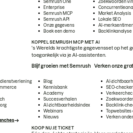
Semrush One
Zoekwoorden vi
Enterprise
Concurrentieana
Semrush MCP
Market Analysis
Semrush API
Lokale SEO
Onze gegevens
AI-merksentimen
Boek een demo
Backlinkanalyse
KOPPEL SEMRUSH MCP MET AI
's Werelds krachtigste gegevensset op het g
toegankelijk via je AI-assistenten.
Blijf groeien met Semrush
Verken onze grat
 dienstverlening
Blog
AI-zichtbaar
commerce
Kennisbank
SEO-checke
Academy
Verkeerchec
ech
Succesverhalen
Zoekwoorden
org
AI-zichtbaarheidsindex
Backlink-che
Webinars
Topwebsites 
Nieuws
Verken andere
ranches
KOOP NU JE TICKET