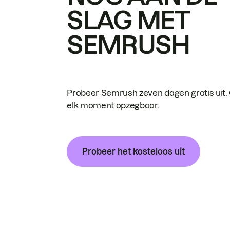
SLAG MET
SEMRUSH
Probeer Semrush zeven dagen gratis uit.
elk moment opzegbaar.
Probeer het kosteloos uit