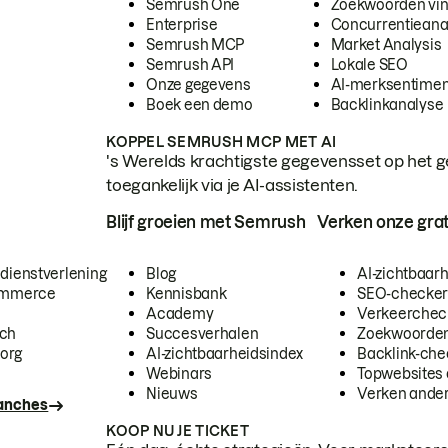
Semrush One
Zoekwoorden vi
Enterprise
Concurrentieana
Semrush MCP
Market Analysis
Semrush API
Lokale SEO
Onze gegevens
AI-merksentimen
Boek een demo
Backlinkanalyse
KOPPEL SEMRUSH MCP MET AI
's Werelds krachtigste gegevensset op het g
toegankelijk via je AI-assistenten.
Blijf groeien met Semrush
Verken onze grat
 dienstverlening
Blog
AI-zichtbaar
commerce
Kennisbank
SEO-checke
Academy
Verkeerchec
ech
Succesverhalen
Zoekwoorden
org
AI-zichtbaarheidsindex
Backlink-che
Webinars
Topwebsites 
Nieuws
Verken andere
ranches
KOOP NU JE TICKET