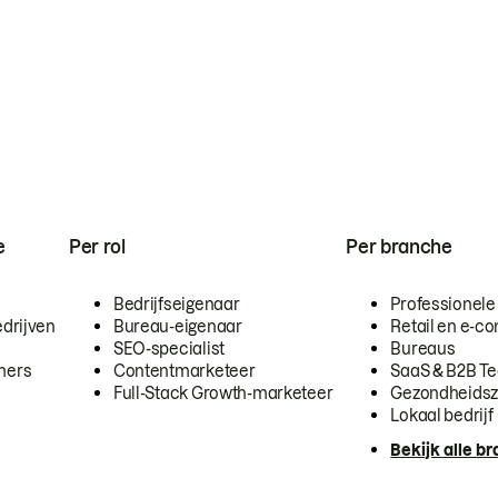
e
Per rol
Per branche
Bedrijfseigenaar
Professionele
drijven
Bureau-eigenaar
Retail en e-
SEO-specialist
Bureaus
mers
Contentmarketeer
SaaS & B2B T
Full-Stack Growth-marketeer
Gezondheidsz
Lokaal bedrijf
Bekijk alle b