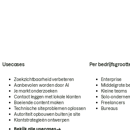
Usecases
Per bedrijfsgroott
Zoekzichtbaarheid verbeteren
Enterprise
Aanbevolen worden door AI
Middelgrote be
Je markt onderzoeken
Kleine teams
Contact leggen met lokale klanten
Solo-onderne
Boeiende content maken
Freelancers
Technische siteproblemen oplossen
Bureaus
Autoriteit opbouwen buiten je site
Klantstrategieën ontwerpen
Bekijk alle usecases