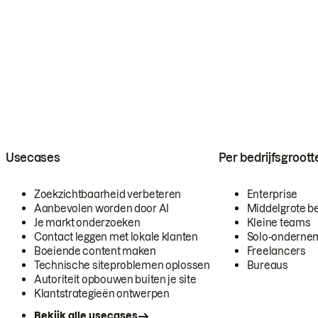
Usecases
Per bedrijfsgroott
Zoekzichtbaarheid verbeteren
Enterprise
Aanbevolen worden door AI
Middelgrote be
Je markt onderzoeken
Kleine teams
Contact leggen met lokale klanten
Solo-onderne
Boeiende content maken
Freelancers
Technische siteproblemen oplossen
Bureaus
Autoriteit opbouwen buiten je site
Klantstrategieën ontwerpen
Bekijk alle usecases