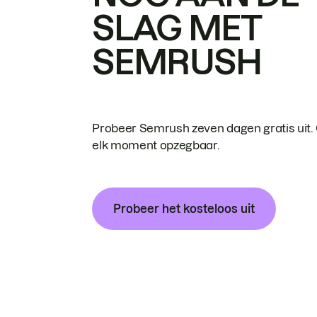
SLAG MET
SEMRUSH
Probeer Semrush zeven dagen gratis uit.
elk moment opzegbaar.
Probeer het kosteloos uit