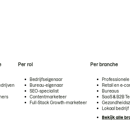
e
Per rol
Per branche
Bedrijfseigenaar
Professionele
drijven
Bureau-eigenaar
Retail en e-
SEO-specialist
Bureaus
mers
Contentmarketeer
SaaS & B2B T
Full-Stack Growth-marketeer
Gezondheidsz
Lokaal bedrijf
Bekijk alle b