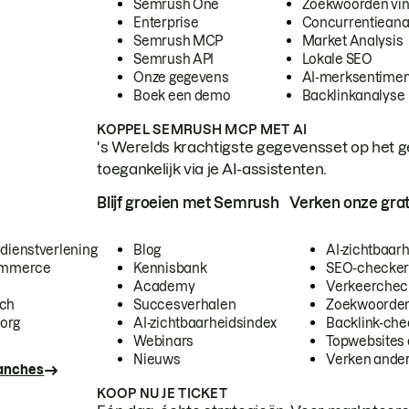
Semrush One
Zoekwoorden vi
Enterprise
Concurrentieana
Semrush MCP
Market Analysis
Semrush API
Lokale SEO
Onze gegevens
AI-merksentimen
Boek een demo
Backlinkanalyse
KOPPEL SEMRUSH MCP MET AI
's Werelds krachtigste gegevensset op het g
toegankelijk via je AI-assistenten.
Blijf groeien met Semrush
Verken onze grat
 dienstverlening
Blog
AI-zichtbaar
commerce
Kennisbank
SEO-checke
Academy
Verkeerchec
ech
Succesverhalen
Zoekwoorden
org
AI-zichtbaarheidsindex
Backlink-che
Webinars
Topwebsites 
Nieuws
Verken andere
ranches
KOOP NU JE TICKET