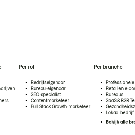
e
Per rol
Per branche
Bedrijfseigenaar
Professionele
drijven
Bureau-eigenaar
Retail en e-
SEO-specialist
Bureaus
mers
Contentmarketeer
SaaS & B2B T
Full-Stack Growth-marketeer
Gezondheidsz
Lokaal bedrijf
Bekijk alle b