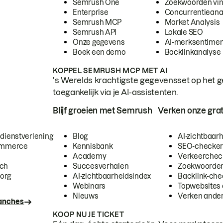
Semrush One
Zoekwoorden vi
Enterprise
Concurrentieana
Semrush MCP
Market Analysis
Semrush API
Lokale SEO
Onze gegevens
AI-merksentimen
Boek een demo
Backlinkanalyse
KOPPEL SEMRUSH MCP MET AI
's Werelds krachtigste gegevensset op het g
toegankelijk via je AI-assistenten.
Blijf groeien met Semrush
Verken onze grat
 dienstverlening
Blog
AI-zichtbaar
commerce
Kennisbank
SEO-checke
Academy
Verkeerchec
ech
Succesverhalen
Zoekwoorden
org
AI-zichtbaarheidsindex
Backlink-che
Webinars
Topwebsites 
Nieuws
Verken andere
ranches
KOOP NU JE TICKET