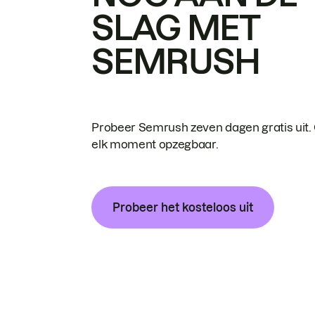
SLAG MET
SEMRUSH
Probeer Semrush zeven dagen gratis uit.
elk moment opzegbaar.
Probeer het kosteloos uit