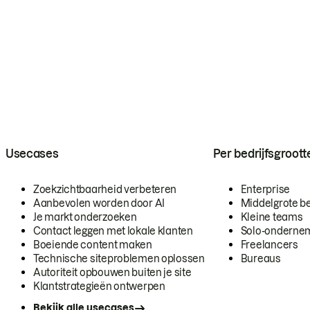
Usecases
Per bedrijfsgroott
Zoekzichtbaarheid verbeteren
Enterprise
Aanbevolen worden door AI
Middelgrote be
Je markt onderzoeken
Kleine teams
Contact leggen met lokale klanten
Solo-onderne
Boeiende content maken
Freelancers
Technische siteproblemen oplossen
Bureaus
Autoriteit opbouwen buiten je site
Klantstrategieën ontwerpen
Bekijk alle usecases