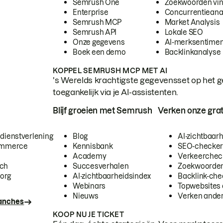
Semrush One
Zoekwoorden vi
Enterprise
Concurrentieana
Semrush MCP
Market Analysis
Semrush API
Lokale SEO
Onze gegevens
AI-merksentimen
Boek een demo
Backlinkanalyse
KOPPEL SEMRUSH MCP MET AI
's Werelds krachtigste gegevensset op het g
toegankelijk via je AI-assistenten.
Blijf groeien met Semrush
Verken onze grat
 dienstverlening
Blog
AI-zichtbaar
commerce
Kennisbank
SEO-checke
Academy
Verkeerchec
ech
Succesverhalen
Zoekwoorden
org
AI-zichtbaarheidsindex
Backlink-che
Webinars
Topwebsites 
Nieuws
Verken andere
ranches
KOOP NU JE TICKET