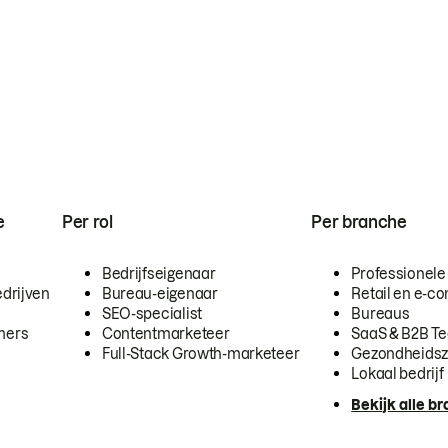
e
Per rol
Per branche
Bedrijfseigenaar
Professionele
drijven
Bureau-eigenaar
Retail en e-
SEO-specialist
Bureaus
mers
Contentmarketeer
SaaS & B2B T
Full-Stack Growth-marketeer
Gezondheidsz
Lokaal bedrijf
Bekijk alle b