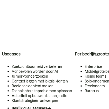
Usecases
Per bedrijfsgroott
Zoekzichtbaarheid verbeteren
Enterprise
Aanbevolen worden door AI
Middelgrote be
Je markt onderzoeken
Kleine teams
Contact leggen met lokale klanten
Solo-onderne
Boeiende content maken
Freelancers
Technische siteproblemen oplossen
Bureaus
Autoriteit opbouwen buiten je site
Klantstrategieën ontwerpen
Bekijk alle usecases