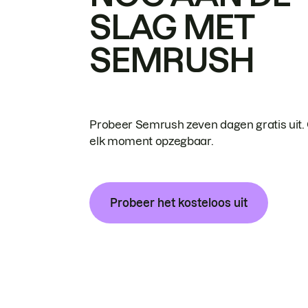
SLAG MET
SEMRUSH
Probeer Semrush zeven dagen gratis uit.
elk moment opzegbaar.
Probeer het kosteloos uit