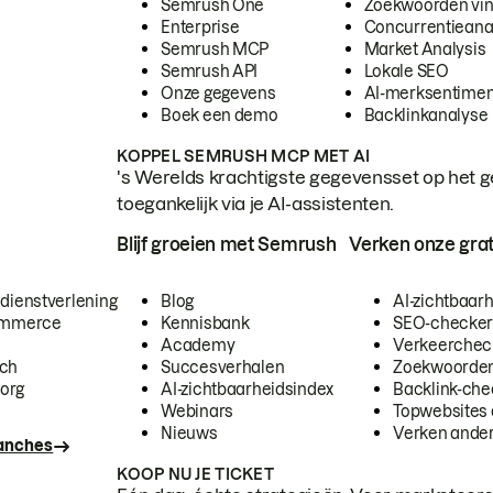
Semrush One
Zoekwoorden vi
Enterprise
Concurrentieana
Semrush MCP
Market Analysis
Semrush API
Lokale SEO
Onze gegevens
AI-merksentimen
Boek een demo
Backlinkanalyse
KOPPEL SEMRUSH MCP MET AI
's Werelds krachtigste gegevensset op het g
toegankelijk via je AI-assistenten.
Blijf groeien met Semrush
Verken onze grat
 dienstverlening
Blog
AI-zichtbaar
commerce
Kennisbank
SEO-checke
Academy
Verkeerchec
ech
Succesverhalen
Zoekwoorden
org
AI-zichtbaarheidsindex
Backlink-che
Webinars
Topwebsites 
Nieuws
Verken andere
ranches
KOOP NU JE TICKET