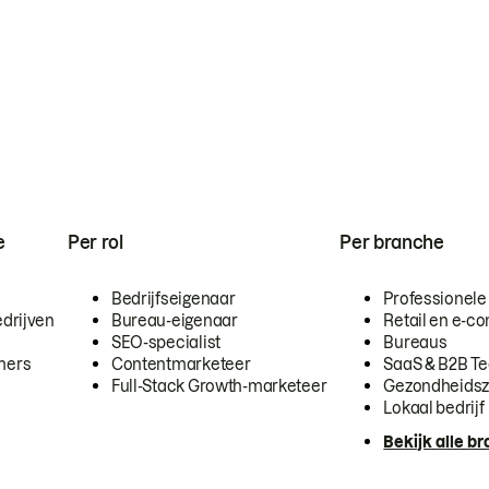
e
Per rol
Per branche
Bedrijfseigenaar
Professionele
drijven
Bureau-eigenaar
Retail en e-
SEO-specialist
Bureaus
mers
Contentmarketeer
SaaS & B2B T
Full-Stack Growth-marketeer
Gezondheidsz
Lokaal bedrijf
Bekijk alle b