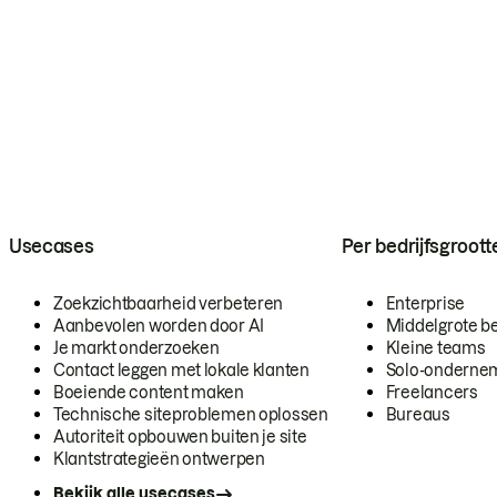
Usecases
Per bedrijfsgroott
Zoekzichtbaarheid verbeteren
Enterprise
Aanbevolen worden door AI
Middelgrote be
Je markt onderzoeken
Kleine teams
Contact leggen met lokale klanten
Solo-onderne
Boeiende content maken
Freelancers
Technische siteproblemen oplossen
Bureaus
Autoriteit opbouwen buiten je site
Klantstrategieën ontwerpen
Bekijk alle usecases