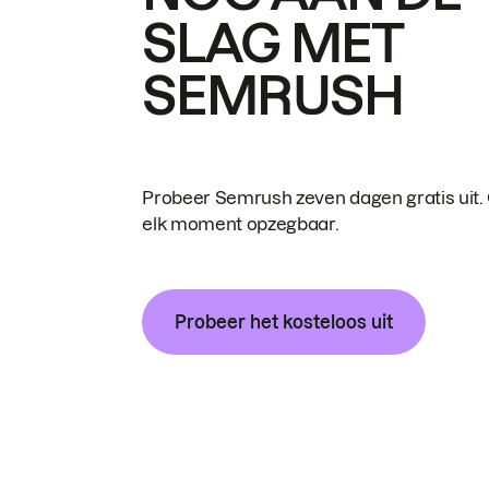
SLAG MET
SEMRUSH
Probeer Semrush zeven dagen gratis uit.
elk moment opzegbaar.
Probeer het kosteloos uit