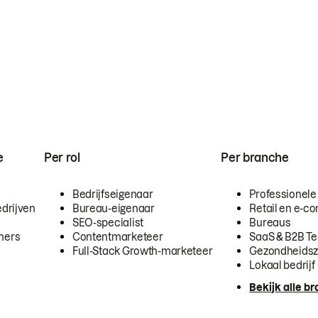
e
Per rol
Per branche
Bedrijfseigenaar
Professionele
drijven
Bureau-eigenaar
Retail en e-
SEO-specialist
Bureaus
mers
Contentmarketeer
SaaS & B2B T
Full-Stack Growth-marketeer
Gezondheidsz
Lokaal bedrijf
Bekijk alle b