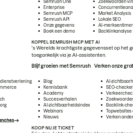
Semrush One
Zoekwoorden vi
Enterprise
Concurrentieana
Semrush MCP
Market Analysis
Semrush API
Lokale SEO
Onze gegevens
AI-merksentimen
Boek een demo
Backlinkanalyse
KOPPEL SEMRUSH MCP MET AI
's Werelds krachtigste gegevensset op het g
toegankelijk via je AI-assistenten.
Blijf groeien met Semrush
Verken onze grat
 dienstverlening
Blog
AI-zichtbaar
commerce
Kennisbank
SEO-checke
Academy
Verkeerchec
ech
Succesverhalen
Zoekwoorden
org
AI-zichtbaarheidsindex
Backlink-che
Webinars
Topwebsites 
Nieuws
Verken andere
ranches
KOOP NU JE TICKET