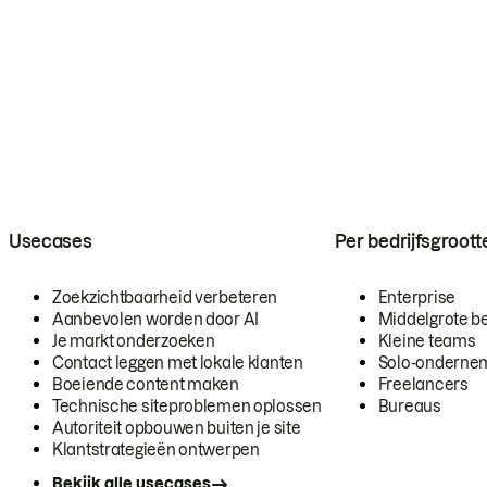
Usecases
Per bedrijfsgroott
Zoekzichtbaarheid verbeteren
Enterprise
Aanbevolen worden door AI
Middelgrote be
Je markt onderzoeken
Kleine teams
Contact leggen met lokale klanten
Solo-onderne
Boeiende content maken
Freelancers
Technische siteproblemen oplossen
Bureaus
Autoriteit opbouwen buiten je site
Klantstrategieën ontwerpen
Bekijk alle usecases