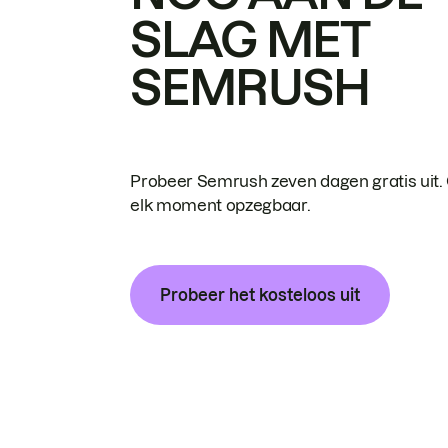
SLAG MET
SEMRUSH
Probeer Semrush zeven dagen gratis uit.
elk moment opzegbaar.
Probeer het kosteloos uit