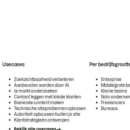
Usecases
Per bedrijfsgroott
Zoekzichtbaarheid verbeteren
Enterprise
Aanbevolen worden door AI
Middelgrote be
Je markt onderzoeken
Kleine teams
Contact leggen met lokale klanten
Solo-onderne
Boeiende content maken
Freelancers
Technische siteproblemen oplossen
Bureaus
Autoriteit opbouwen buiten je site
Klantstrategieën ontwerpen
Bekijk alle usecases