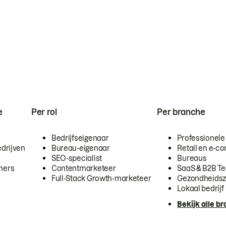
e
Per rol
Per branche
Bedrijfseigenaar
Professionele
drijven
Bureau-eigenaar
Retail en e-
SEO-specialist
Bureaus
mers
Contentmarketeer
SaaS & B2B T
Full-Stack Growth-marketeer
Gezondheidsz
Lokaal bedrijf
Bekijk alle b