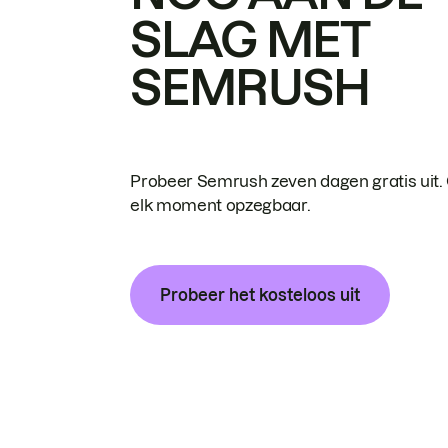
SLAG MET
SEMRUSH
Probeer Semrush zeven dagen gratis uit.
elk moment opzegbaar.
Probeer het kosteloos uit