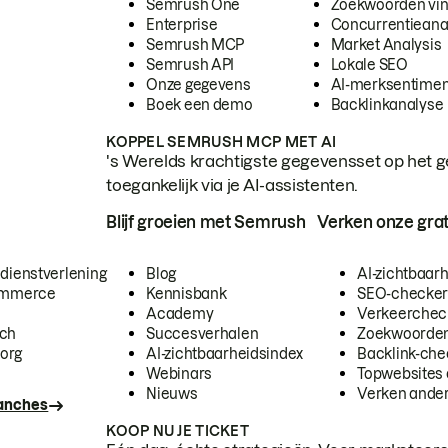
Semrush One
Zoekwoorden vi
Enterprise
Concurrentieana
Semrush MCP
Market Analysis
Semrush API
Lokale SEO
Onze gegevens
AI-merksentimen
Boek een demo
Backlinkanalyse
KOPPEL SEMRUSH MCP MET AI
's Werelds krachtigste gegevensset op het g
toegankelijk via je AI-assistenten.
Blijf groeien met Semrush
Verken onze grat
 dienstverlening
Blog
AI-zichtbaar
commerce
Kennisbank
SEO-checke
Academy
Verkeerchec
ech
Succesverhalen
Zoekwoorden
org
AI-zichtbaarheidsindex
Backlink-che
Webinars
Topwebsites 
Nieuws
Verken andere
ranches
KOOP NU JE TICKET