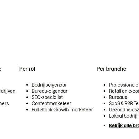
e
Per rol
Per branche
Bedrijfseigenaar
Professionele
drijven
Bureau-eigenaar
Retail en e-
SEO-specialist
Bureaus
mers
Contentmarketeer
SaaS & B2B T
Full-Stack Growth-marketeer
Gezondheidsz
Lokaal bedrijf
Bekijk alle b