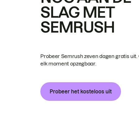
SLAG MET
SEMRUSH
Probeer Semrush zeven dagen gratis uit.
elk moment opzegbaar.
Probeer het kosteloos uit