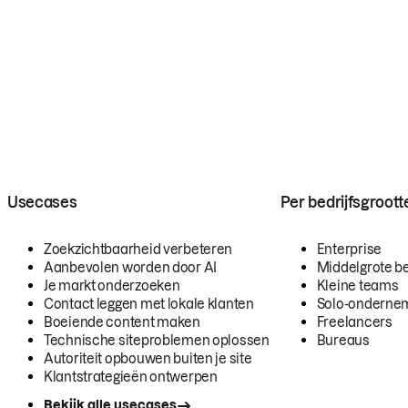
Usecases
Per bedrijfsgroott
Zoekzichtbaarheid verbeteren
Enterprise
Aanbevolen worden door AI
Middelgrote be
Je markt onderzoeken
Kleine teams
Contact leggen met lokale klanten
Solo-onderne
Boeiende content maken
Freelancers
Technische siteproblemen oplossen
Bureaus
Autoriteit opbouwen buiten je site
Klantstrategieën ontwerpen
Bekijk alle usecases