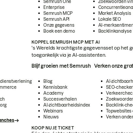
Semrush One
Zoekwoorden vi
Enterprise
Concurrentieana
Semrush MCP
Market Analysis
Semrush API
Lokale SEO
Onze gegevens
AI-merksentimen
Boek een demo
Backlinkanalyse
KOPPEL SEMRUSH MCP MET AI
's Werelds krachtigste gegevensset op het g
toegankelijk via je AI-assistenten.
Blijf groeien met Semrush
Verken onze grat
 dienstverlening
Blog
AI-zichtbaar
commerce
Kennisbank
SEO-checke
Academy
Verkeerchec
ech
Succesverhalen
Zoekwoorden
org
AI-zichtbaarheidsindex
Backlink-che
Webinars
Topwebsites 
Nieuws
Verken andere
ranches
KOOP NU JE TICKET