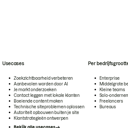
Usecases
Per bedrijfsgroott
Zoekzichtbaarheid verbeteren
Enterprise
Aanbevolen worden door AI
Middelgrote be
Je markt onderzoeken
Kleine teams
Contact leggen met lokale klanten
Solo-onderne
Boeiende content maken
Freelancers
Technische siteproblemen oplossen
Bureaus
Autoriteit opbouwen buiten je site
Klantstrategieën ontwerpen
Bekijk alle usecases