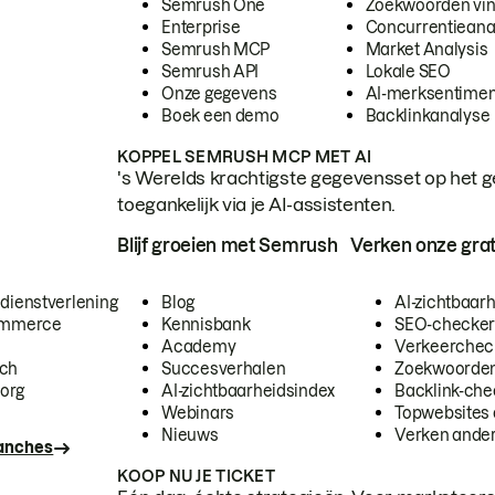
Semrush One
Zoekwoorden vi
Enterprise
Concurrentieana
Semrush MCP
Market Analysis
Semrush API
Lokale SEO
Onze gegevens
AI-merksentimen
Boek een demo
Backlinkanalyse
KOPPEL SEMRUSH MCP MET AI
's Werelds krachtigste gegevensset op het g
toegankelijk via je AI-assistenten.
Blijf groeien met Semrush
Verken onze grat
 dienstverlening
Blog
AI-zichtbaar
commerce
Kennisbank
SEO-checke
Academy
Verkeerchec
ech
Succesverhalen
Zoekwoorden
org
AI-zichtbaarheidsindex
Backlink-che
Webinars
Topwebsites 
Nieuws
Verken andere
ranches
KOOP NU JE TICKET