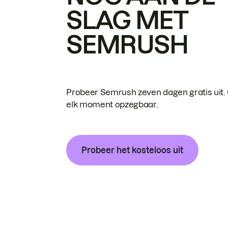
SLAG MET
SEMRUSH
Probeer Semrush zeven dagen gratis uit.
elk moment opzegbaar.
Probeer het kosteloos uit