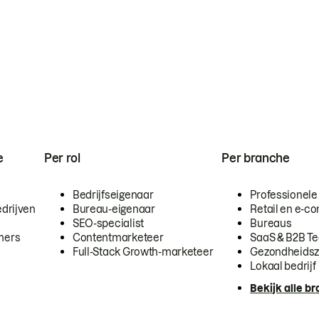
e
Per rol
Per branche
Bedrijfseigenaar
Professionele
drijven
Bureau-eigenaar
Retail en e-
SEO-specialist
Bureaus
mers
Contentmarketeer
SaaS & B2B T
Full-Stack Growth-marketeer
Gezondheidsz
Lokaal bedrijf
Bekijk alle b