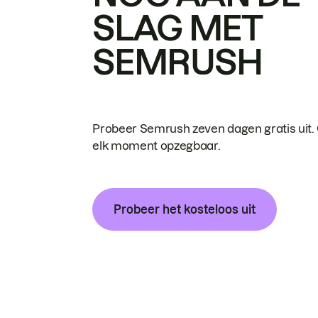
SLAG MET
SEMRUSH
Probeer Semrush zeven dagen gratis uit.
elk moment opzegbaar.
Probeer het kosteloos uit