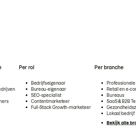
e
Per rol
Per branche
Bedrijfseigenaar
Professionele
drijven
Bureau-eigenaar
Retail en e-
SEO-specialist
Bureaus
mers
Contentmarketeer
SaaS & B2B T
Full-Stack Growth-marketeer
Gezondheidsz
Lokaal bedrijf
Bekijk alle b