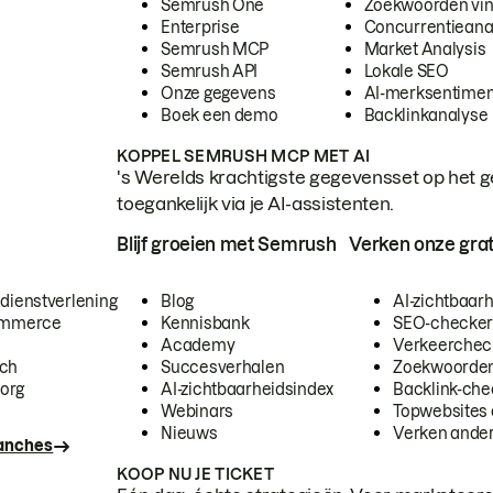
Semrush One
Zoekwoorden vi
Enterprise
Concurrentieana
Semrush MCP
Market Analysis
Semrush API
Lokale SEO
Onze gegevens
AI-merksentimen
Boek een demo
Backlinkanalyse
KOPPEL SEMRUSH MCP MET AI
's Werelds krachtigste gegevensset op het g
toegankelijk via je AI-assistenten.
Blijf groeien met Semrush
Verken onze grat
 dienstverlening
Blog
AI-zichtbaar
commerce
Kennisbank
SEO-checke
Academy
Verkeerchec
ech
Succesverhalen
Zoekwoorden
org
AI-zichtbaarheidsindex
Backlink-che
Webinars
Topwebsites 
Nieuws
Verken andere
ranches
KOOP NU JE TICKET