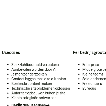
Usecases
Per bedrijfsgroott
Zoekzichtbaarheid verbeteren
Enterprise
Aanbevolen worden door AI
Middelgrote be
Je markt onderzoeken
Kleine teams
Contact leggen met lokale klanten
Solo-onderne
Boeiende content maken
Freelancers
Technische siteproblemen oplossen
Bureaus
Autoriteit opbouwen buiten je site
Klantstrategieën ontwerpen
Bekijk alle usecases