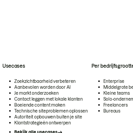
Usecases
Per bedrijfsgroott
Zoekzichtbaarheid verbeteren
Enterprise
Aanbevolen worden door AI
Middelgrote be
Je markt onderzoeken
Kleine teams
Contact leggen met lokale klanten
Solo-onderne
Boeiende content maken
Freelancers
Technische siteproblemen oplossen
Bureaus
Autoriteit opbouwen buiten je site
Klantstrategieën ontwerpen
Bekijk alle usecases