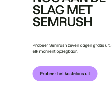
SLAG MET
SEMRUSH
Probeer Semrush zeven dagen gratis uit.
elk moment opzegbaar.
Probeer het kosteloos uit