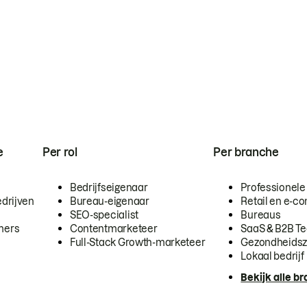
e
Per rol
Per branche
Bedrijfseigenaar
Professionele
drijven
Bureau-eigenaar
Retail en e-
SEO-specialist
Bureaus
mers
Contentmarketeer
SaaS & B2B T
Full-Stack Growth-marketeer
Gezondheidsz
Lokaal bedrijf
Bekijk alle b