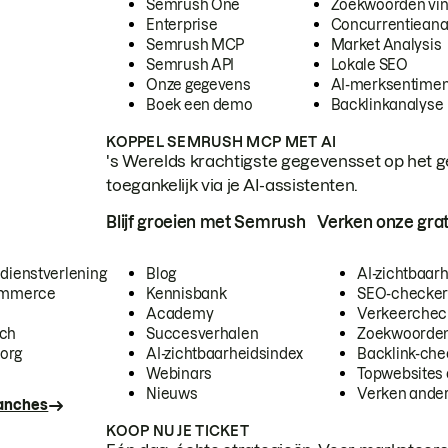
Semrush One
Zoekwoorden vi
Enterprise
Concurrentieana
Semrush MCP
Market Analysis
Semrush API
Lokale SEO
Onze gegevens
AI-merksentimen
Boek een demo
Backlinkanalyse
KOPPEL SEMRUSH MCP MET AI
's Werelds krachtigste gegevensset op het g
toegankelijk via je AI-assistenten.
Blijf groeien met Semrush
Verken onze grat
 dienstverlening
Blog
AI-zichtbaar
commerce
Kennisbank
SEO-checke
Academy
Verkeerchec
ech
Succesverhalen
Zoekwoorden
org
AI-zichtbaarheidsindex
Backlink-che
Webinars
Topwebsites 
Nieuws
Verken andere
ranches
KOOP NU JE TICKET