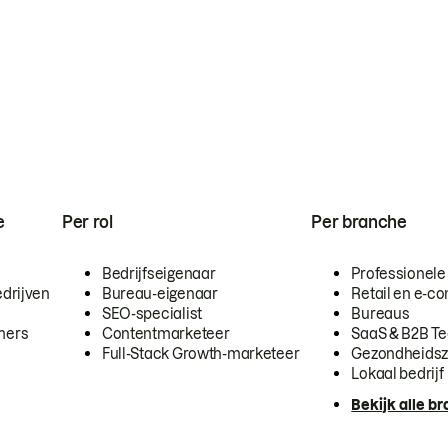
e
Per rol
Per branche
Bedrijfseigenaar
Professionele
drijven
Bureau-eigenaar
Retail en e-
SEO-specialist
Bureaus
mers
Contentmarketeer
SaaS & B2B T
Full-Stack Growth-marketeer
Gezondheidsz
Lokaal bedrijf
Bekijk alle b