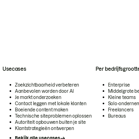
Usecases
Per bedrijfsgroott
Zoekzichtbaarheid verbeteren
Enterprise
Aanbevolen worden door AI
Middelgrote be
Je markt onderzoeken
Kleine teams
Contact leggen met lokale klanten
Solo-onderne
Boeiende content maken
Freelancers
Technische siteproblemen oplossen
Bureaus
Autoriteit opbouwen buiten je site
Klantstrategieën ontwerpen
Bekijk alle usecases