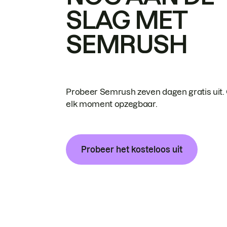
SLAG MET
SEMRUSH
Probeer Semrush zeven dagen gratis uit.
elk moment opzegbaar.
Probeer het kosteloos uit