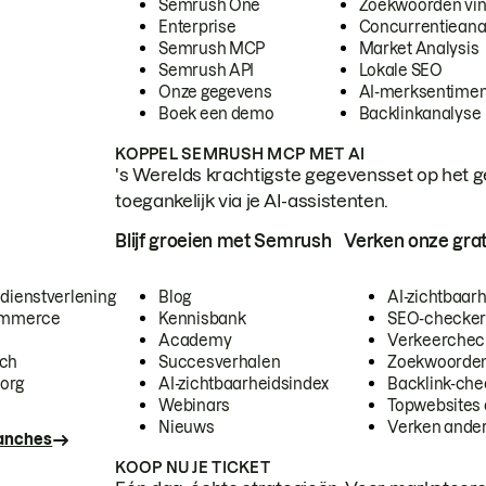
Semrush One
Zoekwoorden vi
Enterprise
Concurrentieana
Semrush MCP
Market Analysis
Semrush API
Lokale SEO
Onze gegevens
AI-merksentimen
Boek een demo
Backlinkanalyse
KOPPEL SEMRUSH MCP MET AI
's Werelds krachtigste gegevensset op het g
toegankelijk via je AI-assistenten.
Blijf groeien met Semrush
Verken onze grat
 dienstverlening
Blog
AI-zichtbaar
commerce
Kennisbank
SEO-checke
Academy
Verkeerchec
ech
Succesverhalen
Zoekwoorden
org
AI-zichtbaarheidsindex
Backlink-che
Webinars
Topwebsites 
Nieuws
Verken andere
ranches
KOOP NU JE TICKET