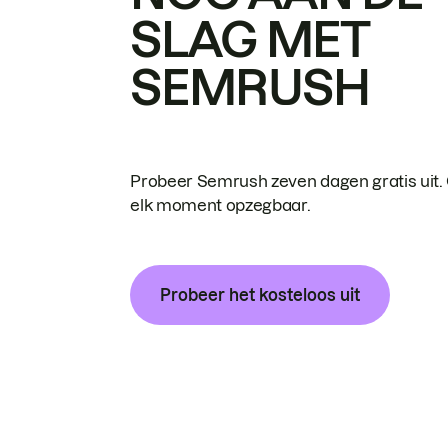
SLAG MET
SEMRUSH
Probeer Semrush zeven dagen gratis uit.
elk moment opzegbaar.
Probeer het kosteloos uit