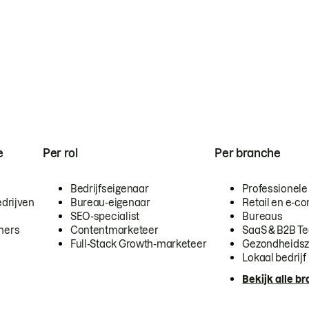
e
Per rol
Per branche
Bedrijfseigenaar
Professionele
drijven
Bureau-eigenaar
Retail en e-
SEO-specialist
Bureaus
mers
Contentmarketeer
SaaS & B2B T
Full-Stack Growth-marketeer
Gezondheidsz
Lokaal bedrijf
Bekijk alle b