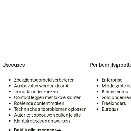
Usecases
Per bedrijfsgroott
Zoekzichtbaarheid verbeteren
Enterprise
Aanbevolen worden door AI
Middelgrote be
Je markt onderzoeken
Kleine teams
Contact leggen met lokale klanten
Solo-onderne
Boeiende content maken
Freelancers
Technische siteproblemen oplossen
Bureaus
Autoriteit opbouwen buiten je site
Klantstrategieën ontwerpen
Bekijk alle usecases