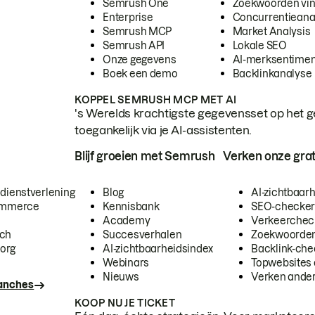
Semrush One
Zoekwoorden vi
Enterprise
Concurrentieana
Semrush MCP
Market Analysis
Semrush API
Lokale SEO
Onze gegevens
AI-merksentimen
Boek een demo
Backlinkanalyse
KOPPEL SEMRUSH MCP MET AI
's Werelds krachtigste gegevensset op het g
toegankelijk via je AI-assistenten.
Blijf groeien met Semrush
Verken onze grat
 dienstverlening
Blog
AI-zichtbaar
commerce
Kennisbank
SEO-checke
Academy
Verkeerchec
ech
Succesverhalen
Zoekwoorden
org
AI-zichtbaarheidsindex
Backlink-che
Webinars
Topwebsites 
Nieuws
Verken andere
ranches
KOOP NU JE TICKET