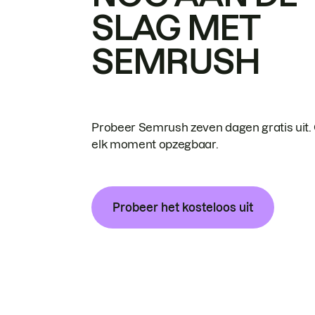
SLAG MET
SEMRUSH
Probeer Semrush zeven dagen gratis uit.
elk moment opzegbaar.
Probeer het kosteloos uit