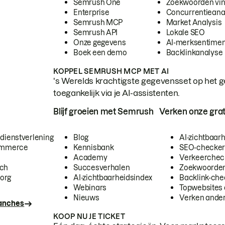
Semrush One
Zoekwoorden vi
Enterprise
Concurrentieana
Semrush MCP
Market Analysis
Semrush API
Lokale SEO
Onze gegevens
AI-merksentimen
Boek een demo
Backlinkanalyse
KOPPEL SEMRUSH MCP MET AI
's Werelds krachtigste gegevensset op het g
toegankelijk via je AI-assistenten.
Blijf groeien met Semrush
Verken onze grat
 dienstverlening
Blog
AI-zichtbaar
commerce
Kennisbank
SEO-checke
Academy
Verkeerchec
ech
Succesverhalen
Zoekwoorden
org
AI-zichtbaarheidsindex
Backlink-che
Webinars
Topwebsites 
Nieuws
Verken andere
ranches
KOOP NU JE TICKET