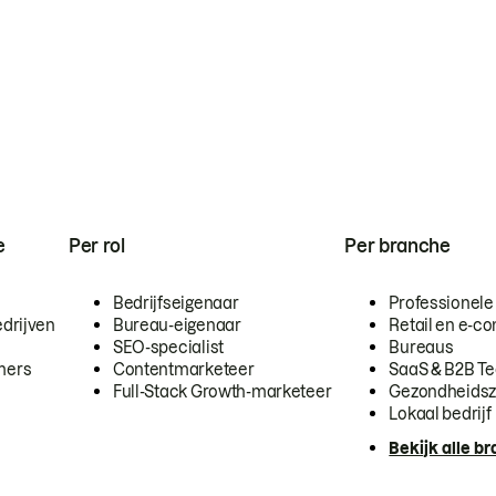
e
Per rol
Per branche
Bedrijfseigenaar
Professionele
drijven
Bureau-eigenaar
Retail en e-
SEO-specialist
Bureaus
mers
Contentmarketeer
SaaS & B2B T
Full-Stack Growth-marketeer
Gezondheidsz
Lokaal bedrijf
Bekijk alle b