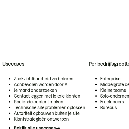
Usecases
Per bedrijfsgroott
Zoekzichtbaarheid verbeteren
Enterprise
Aanbevolen worden door AI
Middelgrote be
Je markt onderzoeken
Kleine teams
Contact leggen met lokale klanten
Solo-onderne
Boeiende content maken
Freelancers
Technische siteproblemen oplossen
Bureaus
Autoriteit opbouwen buiten je site
Klantstrategieën ontwerpen
Bekijk alle usecases