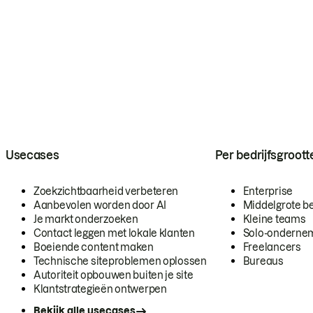
Usecases
Per bedrijfsgroott
Zoekzichtbaarheid verbeteren
Enterprise
Aanbevolen worden door AI
Middelgrote be
Je markt onderzoeken
Kleine teams
Contact leggen met lokale klanten
Solo-onderne
Boeiende content maken
Freelancers
Technische siteproblemen oplossen
Bureaus
Autoriteit opbouwen buiten je site
Klantstrategieën ontwerpen
Bekijk alle usecases