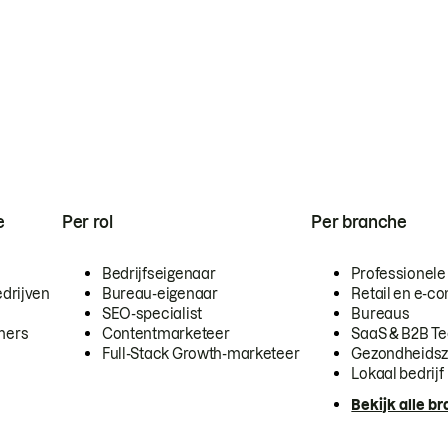
e
Per rol
Per branche
Bedrijfseigenaar
Professionele
drijven
Bureau-eigenaar
Retail en e-
SEO-specialist
Bureaus
mers
Contentmarketeer
SaaS & B2B T
Full-Stack Growth-marketeer
Gezondheidsz
Lokaal bedrijf
Bekijk alle b