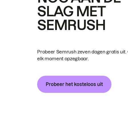
SLAG MET
SEMRUSH
Probeer Semrush zeven dagen gratis uit.
elk moment opzegbaar.
Probeer het kosteloos uit