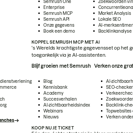
Semrush One
Zoekwoorden vi
Enterprise
Concurrentieana
Semrush MCP
Market Analysis
Semrush API
Lokale SEO
Onze gegevens
AI-merksentimen
Boek een demo
Backlinkanalyse
KOPPEL SEMRUSH MCP MET AI
's Werelds krachtigste gegevensset op het g
toegankelijk via je AI-assistenten.
Blijf groeien met Semrush
Verken onze grat
 dienstverlening
Blog
AI-zichtbaar
commerce
Kennisbank
SEO-checke
Academy
Verkeerchec
ech
Succesverhalen
Zoekwoorden
org
AI-zichtbaarheidsindex
Backlink-che
Webinars
Topwebsites 
Nieuws
Verken andere
ranches
KOOP NU JE TICKET