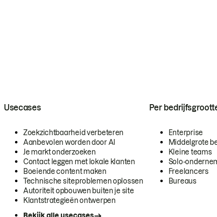
Usecases
Per bedrijfsgroott
Zoekzichtbaarheid verbeteren
Enterprise
Aanbevolen worden door AI
Middelgrote be
Je markt onderzoeken
Kleine teams
Contact leggen met lokale klanten
Solo-onderne
Boeiende content maken
Freelancers
Technische siteproblemen oplossen
Bureaus
Autoriteit opbouwen buiten je site
Klantstrategieën ontwerpen
Bekijk alle usecases