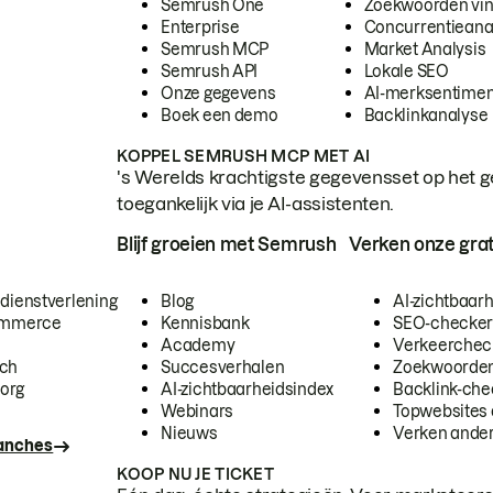
Semrush One
Zoekwoorden vi
Enterprise
Concurrentieana
Semrush MCP
Market Analysis
Semrush API
Lokale SEO
Onze gegevens
AI-merksentimen
Boek een demo
Backlinkanalyse
KOPPEL SEMRUSH MCP MET AI
's Werelds krachtigste gegevensset op het g
toegankelijk via je AI-assistenten.
Blijf groeien met Semrush
Verken onze grat
 dienstverlening
Blog
AI-zichtbaar
commerce
Kennisbank
SEO-checke
Academy
Verkeerchec
ech
Succesverhalen
Zoekwoorden
org
AI-zichtbaarheidsindex
Backlink-che
Webinars
Topwebsites 
Nieuws
Verken andere
ranches
KOOP NU JE TICKET