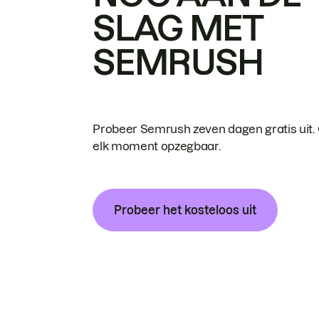
SLAG MET
SEMRUSH
Probeer Semrush zeven dagen gratis uit.
elk moment opzegbaar.
Probeer het kosteloos uit