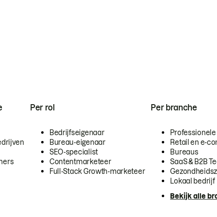
e
Per rol
Per branche
Bedrijfseigenaar
Professionele
drijven
Bureau-eigenaar
Retail en e-
SEO-specialist
Bureaus
mers
Contentmarketeer
SaaS & B2B T
Full-Stack Growth-marketeer
Gezondheidsz
Lokaal bedrijf
Bekijk alle b