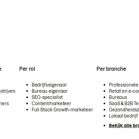
e
Per rol
Per branche
Bedrijfseigenaar
Professionele
drijven
Bureau-eigenaar
Retail en e-
SEO-specialist
Bureaus
mers
Contentmarketeer
SaaS & B2B T
Full-Stack Growth-marketeer
Gezondheidsz
Lokaal bedrijf
Bekijk alle b