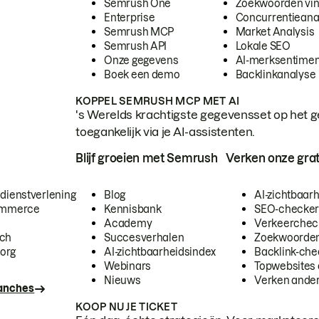
Semrush One
Zoekwoorden vi
Enterprise
Concurrentieana
Semrush MCP
Market Analysis
Semrush API
Lokale SEO
Onze gegevens
AI-merksentimen
Boek een demo
Backlinkanalyse
KOPPEL SEMRUSH MCP MET AI
's Werelds krachtigste gegevensset op het g
toegankelijk via je AI-assistenten.
Blijf groeien met Semrush
Verken onze grat
 dienstverlening
Blog
AI-zichtbaar
commerce
Kennisbank
SEO-checke
Academy
Verkeerchec
ech
Succesverhalen
Zoekwoorden
org
AI-zichtbaarheidsindex
Backlink-che
Webinars
Topwebsites 
Nieuws
Verken andere
ranches
KOOP NU JE TICKET