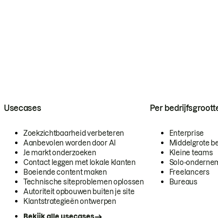
Usecases
Per bedrijfsgroott
Zoekzichtbaarheid verbeteren
Enterprise
Aanbevolen worden door AI
Middelgrote be
Je markt onderzoeken
Kleine teams
Contact leggen met lokale klanten
Solo-onderne
Boeiende content maken
Freelancers
Technische siteproblemen oplossen
Bureaus
Autoriteit opbouwen buiten je site
Klantstrategieën ontwerpen
Bekijk alle usecases