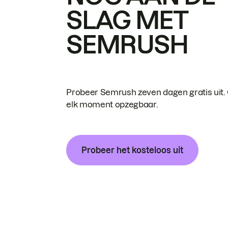
SLAG MET
SEMRUSH
Probeer Semrush zeven dagen gratis uit.
elk moment opzegbaar.
Probeer het kosteloos uit