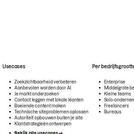
Usecases
Per bedrijfsgroott
Zoekzichtbaarheid verbeteren
Enterprise
Aanbevolen worden door AI
Middelgrote be
Je markt onderzoeken
Kleine teams
Contact leggen met lokale klanten
Solo-onderne
Boeiende content maken
Freelancers
Technische siteproblemen oplossen
Bureaus
Autoriteit opbouwen buiten je site
Klantstrategieën ontwerpen
Bekijk alle usecases