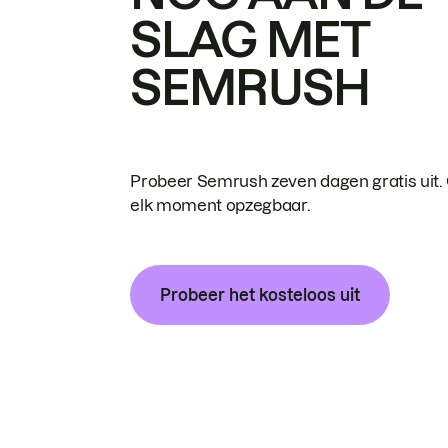
SLAG MET
SEMRUSH
Probeer Semrush zeven dagen gratis uit.
elk moment opzegbaar.
Probeer het kosteloos uit