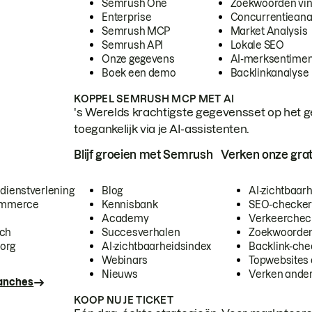
Semrush One
Zoekwoorden vi
Enterprise
Concurrentieana
Semrush MCP
Market Analysis
Semrush API
Lokale SEO
Onze gegevens
AI-merksentimen
Boek een demo
Backlinkanalyse
KOPPEL SEMRUSH MCP MET AI
's Werelds krachtigste gegevensset op het g
toegankelijk via je AI-assistenten.
Blijf groeien met Semrush
Verken onze grat
 dienstverlening
Blog
AI-zichtbaar
commerce
Kennisbank
SEO-checke
Academy
Verkeerchec
ech
Succesverhalen
Zoekwoorden
org
AI-zichtbaarheidsindex
Backlink-che
Webinars
Topwebsites 
Nieuws
Verken andere
ranches
KOOP NU JE TICKET