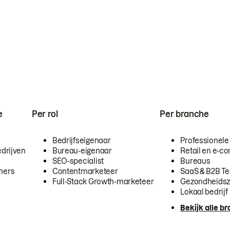
e
Per rol
Per branche
Bedrijfseigenaar
Professionele
drijven
Bureau-eigenaar
Retail en e-
SEO-specialist
Bureaus
mers
Contentmarketeer
SaaS & B2B T
Full-Stack Growth-marketeer
Gezondheidsz
Lokaal bedrijf
Bekijk alle b