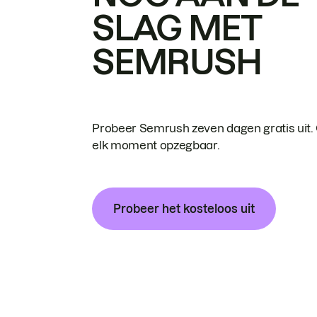
SLAG MET
SEMRUSH
Probeer Semrush zeven dagen gratis uit.
elk moment opzegbaar.
Probeer het kosteloos uit