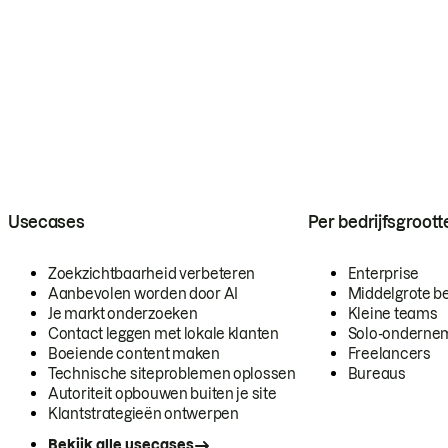
Usecases
Per bedrijfsgroott
Zoekzichtbaarheid verbeteren
Enterprise
Aanbevolen worden door AI
Middelgrote be
Je markt onderzoeken
Kleine teams
Contact leggen met lokale klanten
Solo-onderne
Boeiende content maken
Freelancers
Technische siteproblemen oplossen
Bureaus
Autoriteit opbouwen buiten je site
Klantstrategieën ontwerpen
Bekijk alle usecases