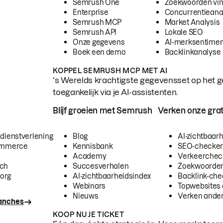
Semrush One
Zoekwoorden vi
Enterprise
Concurrentieana
Semrush MCP
Market Analysis
Semrush API
Lokale SEO
Onze gegevens
AI-merksentimen
Boek een demo
Backlinkanalyse
KOPPEL SEMRUSH MCP MET AI
's Werelds krachtigste gegevensset op het g
toegankelijk via je AI-assistenten.
Blijf groeien met Semrush
Verken onze grat
 dienstverlening
Blog
AI-zichtbaar
commerce
Kennisbank
SEO-checke
Academy
Verkeerchec
ech
Succesverhalen
Zoekwoorden
org
AI-zichtbaarheidsindex
Backlink-che
Webinars
Topwebsites 
Nieuws
Verken andere
ranches
KOOP NU JE TICKET