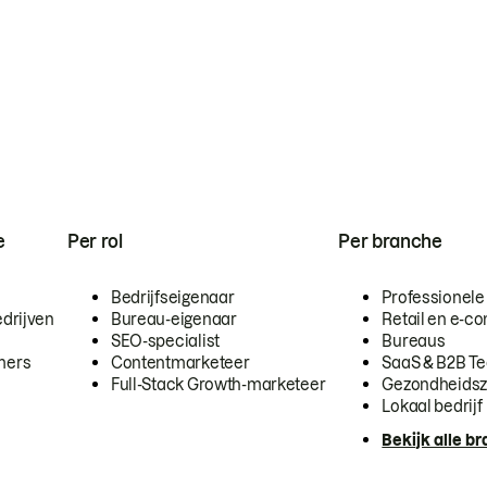
e
Per rol
Per branche
Bedrijfseigenaar
Professionele
drijven
Bureau-eigenaar
Retail en e-
SEO-specialist
Bureaus
mers
Contentmarketeer
SaaS & B2B T
Full-Stack Growth-marketeer
Gezondheidsz
Lokaal bedrijf
Bekijk alle b