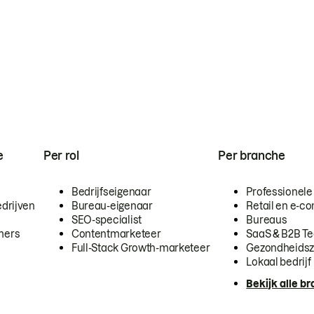
e
Per rol
Per branche
Bedrijfseigenaar
Professionele
drijven
Bureau-eigenaar
Retail en e-
SEO-specialist
Bureaus
mers
Contentmarketeer
SaaS & B2B T
Full-Stack Growth-marketeer
Gezondheidsz
Lokaal bedrijf
Bekijk alle b