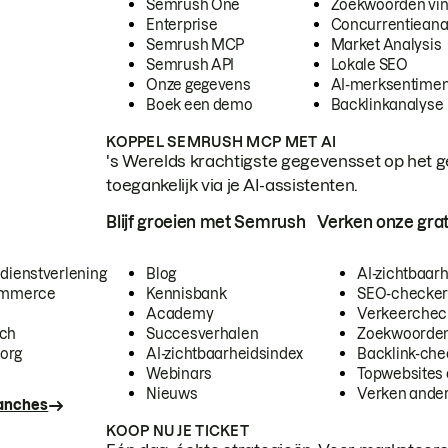
Semrush One
Zoekwoorden vi
Enterprise
Concurrentieana
Semrush MCP
Market Analysis
Semrush API
Lokale SEO
Onze gegevens
AI-merksentimen
Boek een demo
Backlinkanalyse
KOPPEL SEMRUSH MCP MET AI
's Werelds krachtigste gegevensset op het g
toegankelijk via je AI-assistenten.
Blijf groeien met Semrush
Verken onze grat
 dienstverlening
Blog
AI-zichtbaar
commerce
Kennisbank
SEO-checke
Academy
Verkeerchec
ech
Succesverhalen
Zoekwoorden
org
AI-zichtbaarheidsindex
Backlink-che
Webinars
Topwebsites 
Nieuws
Verken andere
ranches
KOOP NU JE TICKET