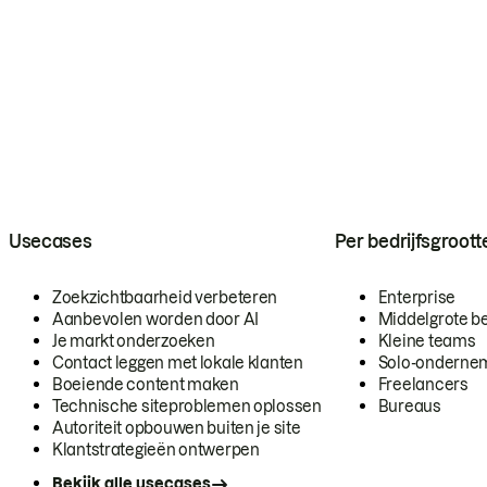
Usecases
Per bedrijfsgroott
Zoekzichtbaarheid verbeteren
Enterprise
Aanbevolen worden door AI
Middelgrote be
Je markt onderzoeken
Kleine teams
Contact leggen met lokale klanten
Solo-onderne
Boeiende content maken
Freelancers
Technische siteproblemen oplossen
Bureaus
Autoriteit opbouwen buiten je site
Klantstrategieën ontwerpen
Bekijk alle usecases