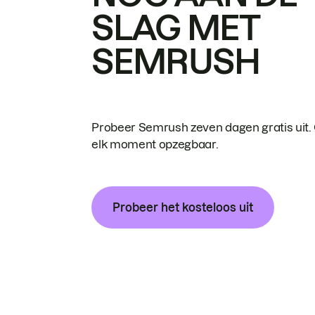
SLAG MET
SEMRUSH
Probeer Semrush zeven dagen gratis uit.
elk moment opzegbaar.
Probeer het kosteloos uit