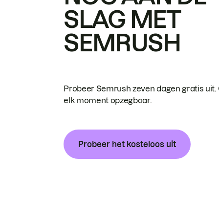
SLAG MET
SEMRUSH
Probeer Semrush zeven dagen gratis uit.
elk moment opzegbaar.
Probeer het kosteloos uit