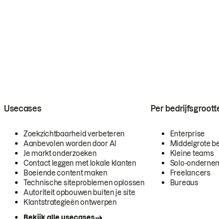
Usecases
Per bedrijfsgroott
Zoekzichtbaarheid verbeteren
Enterprise
Aanbevolen worden door AI
Middelgrote be
Je markt onderzoeken
Kleine teams
Contact leggen met lokale klanten
Solo-onderne
Boeiende content maken
Freelancers
Technische siteproblemen oplossen
Bureaus
Autoriteit opbouwen buiten je site
Klantstrategieën ontwerpen
Bekijk alle usecases