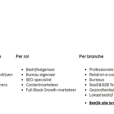
e
Per rol
Per branche
Bedrijfseigenaar
Professionele
drijven
Bureau-eigenaar
Retail en e-
SEO-specialist
Bureaus
mers
Contentmarketeer
SaaS & B2B T
Full-Stack Growth-marketeer
Gezondheidsz
Lokaal bedrijf
Bekijk alle b