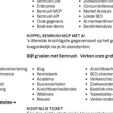
Semrush One
Zoekwoorden vi
Enterprise
Concurrentieana
Semrush MCP
Market Analysis
Semrush API
Lokale SEO
Onze gegevens
AI-merksentimen
Boek een demo
Backlinkanalyse
KOPPEL SEMRUSH MCP MET AI
's Werelds krachtigste gegevensset op het g
toegankelijk via je AI-assistenten.
Blijf groeien met Semrush
Verken onze grat
 dienstverlening
Blog
AI-zichtbaar
commerce
Kennisbank
SEO-checke
Academy
Verkeerchec
ech
Succesverhalen
Zoekwoorden
org
AI-zichtbaarheidsindex
Backlink-che
Webinars
Topwebsites 
Nieuws
Verken andere
ranches
KOOP NU JE TICKET