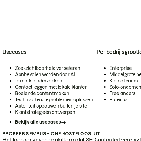
Usecases
Per bedrijfsgroott
Zoekzichtbaarheid verbeteren
Enterprise
Aanbevolen worden door AI
Middelgrote be
Je markt onderzoeken
Kleine teams
Contact leggen met lokale klanten
Solo-onderne
Boeiende content maken
Freelancers
Technische siteproblemen oplossen
Bureaus
Autoriteit opbouwen buiten je site
Klantstrategieën ontwerpen
Bekijk alle usecases
PROBEER SEMRUSH ONE KOSTELOOS UIT
Het toonaangevende platform dat SEO-autoriteit verenigt