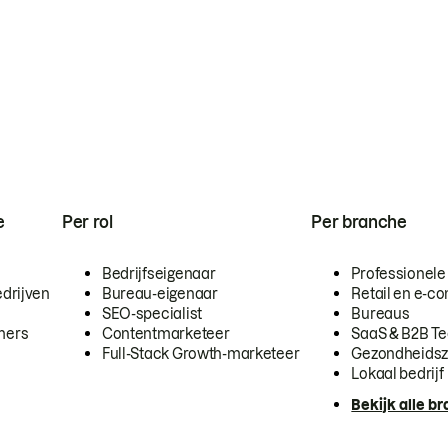
e
Per rol
Per branche
Bedrijfseigenaar
Professionele
drijven
Bureau-eigenaar
Retail en e-
SEO-specialist
Bureaus
mers
Contentmarketeer
SaaS & B2B T
Full-Stack Growth-marketeer
Gezondheidsz
Lokaal bedrijf
Bekijk alle b