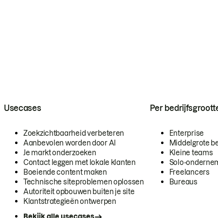
Usecases
Per bedrijfsgroott
Zoekzichtbaarheid verbeteren
Enterprise
Aanbevolen worden door AI
Middelgrote be
Je markt onderzoeken
Kleine teams
Contact leggen met lokale klanten
Solo-onderne
Boeiende content maken
Freelancers
Technische siteproblemen oplossen
Bureaus
Autoriteit opbouwen buiten je site
Klantstrategieën ontwerpen
Bekijk alle usecases