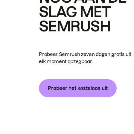
SLAG MET
SEMRUSH
Probeer Semrush zeven dagen gratis uit.
elk moment opzegbaar.
Probeer het kosteloos uit