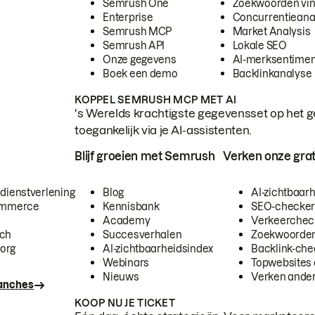
Semrush One
Zoekwoorden vi
Enterprise
Concurrentieana
Semrush MCP
Market Analysis
Semrush API
Lokale SEO
Onze gegevens
AI-merksentimen
Boek een demo
Backlinkanalyse
KOPPEL SEMRUSH MCP MET AI
's Werelds krachtigste gegevensset op het g
toegankelijk via je AI-assistenten.
Blijf groeien met Semrush
Verken onze grat
 dienstverlening
Blog
AI-zichtbaar
commerce
Kennisbank
SEO-checke
Academy
Verkeerchec
ech
Succesverhalen
Zoekwoorden
org
AI-zichtbaarheidsindex
Backlink-che
Webinars
Topwebsites 
Nieuws
Verken andere
ranches
KOOP NU JE TICKET