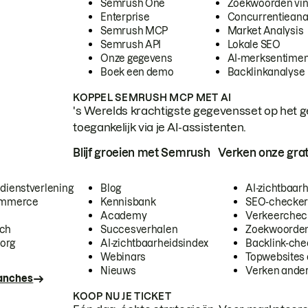
Semrush One
Zoekwoorden vi
Enterprise
Concurrentieana
Semrush MCP
Market Analysis
Semrush API
Lokale SEO
Onze gegevens
AI-merksentimen
Boek een demo
Backlinkanalyse
KOPPEL SEMRUSH MCP MET AI
's Werelds krachtigste gegevensset op het g
toegankelijk via je AI-assistenten.
Blijf groeien met Semrush
Verken onze grat
 dienstverlening
Blog
AI-zichtbaar
commerce
Kennisbank
SEO-checke
Academy
Verkeerchec
ech
Succesverhalen
Zoekwoorden
org
AI-zichtbaarheidsindex
Backlink-che
Webinars
Topwebsites 
Nieuws
Verken andere
ranches
KOOP NU JE TICKET