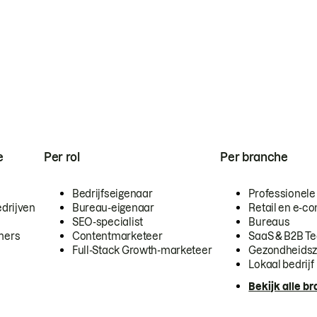
e
Per rol
Per branche
Bedrijfseigenaar
Professionele
drijven
Bureau-eigenaar
Retail en e-
SEO-specialist
Bureaus
mers
Contentmarketeer
SaaS & B2B T
Full-Stack Growth-marketeer
Gezondheidsz
Lokaal bedrijf
Bekijk alle b