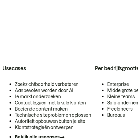
Usecases
Per bedrijfsgroott
Zoekzichtbaarheid verbeteren
Enterprise
Aanbevolen worden door AI
Middelgrote be
Je markt onderzoeken
Kleine teams
Contact leggen met lokale klanten
Solo-onderne
Boeiende content maken
Freelancers
Technische siteproblemen oplossen
Bureaus
Autoriteit opbouwen buiten je site
Klantstrategieën ontwerpen
Bekijk alle usecases