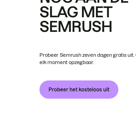
SLAG MET
SEMRUSH
Probeer Semrush zeven dagen gratis uit.
elk moment opzegbaar.
Probeer het kosteloos uit