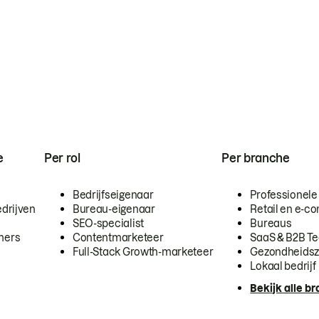
e
Per rol
Per branche
Bedrijfseigenaar
Professionele
drijven
Bureau-eigenaar
Retail en e-
SEO-specialist
Bureaus
mers
Contentmarketeer
SaaS & B2B T
Full-Stack Growth-marketeer
Gezondheidsz
Lokaal bedrijf
Bekijk alle b