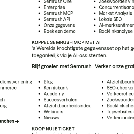
Semrush One
Zoekwoorden vi
Enterprise
Concurrentieana
Semrush MCP
Market Analysis
Semrush API
Lokale SEO
Onze gegevens
AI-merksentimen
Boek een demo
Backlinkanalyse
KOPPEL SEMRUSH MCP MET AI
's Werelds krachtigste gegevensset op het g
toegankelijk via je AI-assistenten.
Blijf groeien met Semrush
Verken onze grat
 dienstverlening
Blog
AI-zichtbaar
commerce
Kennisbank
SEO-checke
Academy
Verkeerchec
ech
Succesverhalen
Zoekwoorden
org
AI-zichtbaarheidsindex
Backlink-che
Webinars
Topwebsites 
Nieuws
Verken andere
ranches
KOOP NU JE TICKET