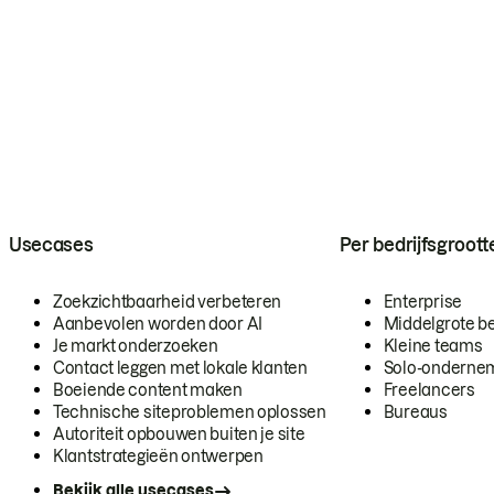
Usecases
Per bedrijfsgroott
Zoekzichtbaarheid verbeteren
Enterprise
Aanbevolen worden door AI
Middelgrote be
Je markt onderzoeken
Kleine teams
Contact leggen met lokale klanten
Solo-onderne
Boeiende content maken
Freelancers
Technische siteproblemen oplossen
Bureaus
Autoriteit opbouwen buiten je site
Klantstrategieën ontwerpen
Bekijk alle usecases