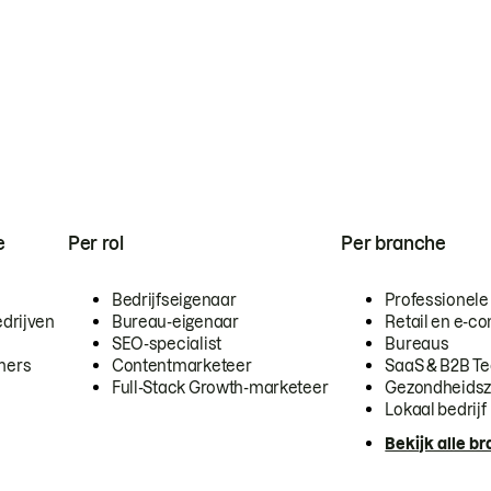
e
Per rol
Per branche
Bedrijfseigenaar
Professionele
drijven
Bureau-eigenaar
Retail en e-
SEO-specialist
Bureaus
mers
Contentmarketeer
SaaS & B2B T
Full-Stack Growth-marketeer
Gezondheidsz
Lokaal bedrijf
Bekijk alle b