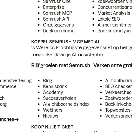
Semrush One
Zoekwoorden vi
Enterprise
Concurrentieana
Semrush MCP
Market Analysis
Semrush API
Lokale SEO
Onze gegevens
AI-merksentimen
Boek een demo
Backlinkanalyse
KOPPEL SEMRUSH MCP MET AI
's Werelds krachtigste gegevensset op het g
toegankelijk via je AI-assistenten.
Blijf groeien met Semrush
Verken onze grat
 dienstverlening
Blog
AI-zichtbaar
commerce
Kennisbank
SEO-checke
Academy
Verkeerchec
ech
Succesverhalen
Zoekwoorden
org
AI-zichtbaarheidsindex
Backlink-che
Webinars
Topwebsites 
Nieuws
Verken andere
ranches
KOOP NU JE TICKET