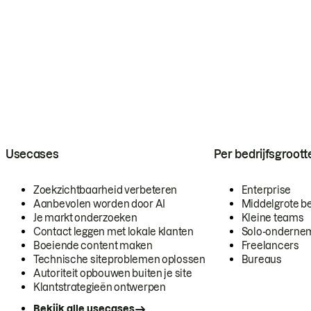
Usecases
Per bedrijfsgroott
Zoekzichtbaarheid verbeteren
Enterprise
Aanbevolen worden door AI
Middelgrote be
Je markt onderzoeken
Kleine teams
Contact leggen met lokale klanten
Solo-onderne
Boeiende content maken
Freelancers
Technische siteproblemen oplossen
Bureaus
Autoriteit opbouwen buiten je site
Klantstrategieën ontwerpen
Bekijk alle usecases