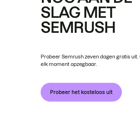
SLAG MET
SEMRUSH
Probeer Semrush zeven dagen gratis uit.
elk moment opzegbaar.
Probeer het kosteloos uit