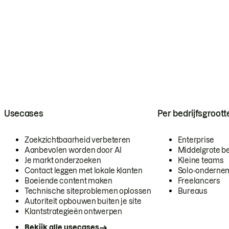
Usecases
Per bedrijfsgroott
Zoekzichtbaarheid verbeteren
Enterprise
Aanbevolen worden door AI
Middelgrote be
Je markt onderzoeken
Kleine teams
Contact leggen met lokale klanten
Solo-onderne
Boeiende content maken
Freelancers
Technische siteproblemen oplossen
Bureaus
Autoriteit opbouwen buiten je site
Klantstrategieën ontwerpen
Bekijk alle usecases