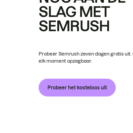
SLAG MET
SEMRUSH
Probeer Semrush zeven dagen gratis uit.
elk moment opzegbaar.
Probeer het kosteloos uit