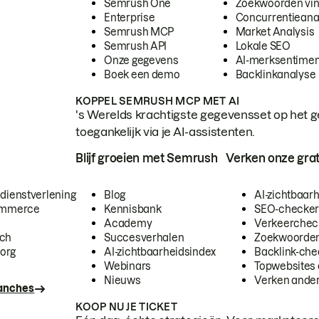
Semrush One
Zoekwoorden vi
Enterprise
Concurrentieana
Semrush MCP
Market Analysis
Semrush API
Lokale SEO
Onze gegevens
AI-merksentimen
Boek een demo
Backlinkanalyse
KOPPEL SEMRUSH MCP MET AI
's Werelds krachtigste gegevensset op het g
toegankelijk via je AI-assistenten.
Blijf groeien met Semrush
Verken onze grat
 dienstverlening
Blog
AI-zichtbaar
commerce
Kennisbank
SEO-checke
Academy
Verkeerchec
ech
Succesverhalen
Zoekwoorden
org
AI-zichtbaarheidsindex
Backlink-che
Webinars
Topwebsites 
Nieuws
Verken andere
ranches
KOOP NU JE TICKET