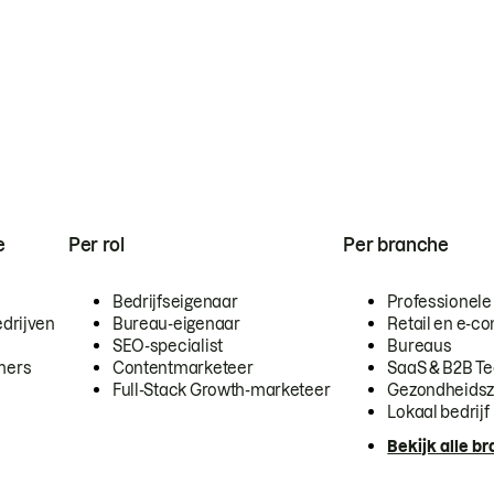
e
Per rol
Per branche
Bedrijfseigenaar
Professionele
drijven
Bureau-eigenaar
Retail en e-
SEO-specialist
Bureaus
mers
Contentmarketeer
SaaS & B2B T
Full-Stack Growth-marketeer
Gezondheidsz
Lokaal bedrijf
Bekijk alle b