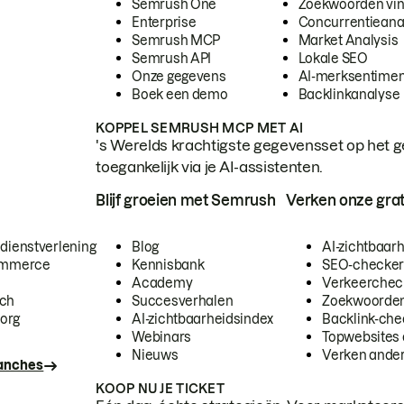
Semrush One
Zoekwoorden vi
Enterprise
Concurrentieana
Semrush MCP
Market Analysis
Semrush API
Lokale SEO
Onze gegevens
AI-merksentimen
Boek een demo
Backlinkanalyse
KOPPEL SEMRUSH MCP MET AI
's Werelds krachtigste gegevensset op het g
toegankelijk via je AI-assistenten.
Blijf groeien met Semrush
Verken onze grat
 dienstverlening
Blog
AI-zichtbaar
commerce
Kennisbank
SEO-checke
Academy
Verkeerchec
ech
Succesverhalen
Zoekwoorden
org
AI-zichtbaarheidsindex
Backlink-che
Webinars
Topwebsites 
Nieuws
Verken andere
ranches
KOOP NU JE TICKET