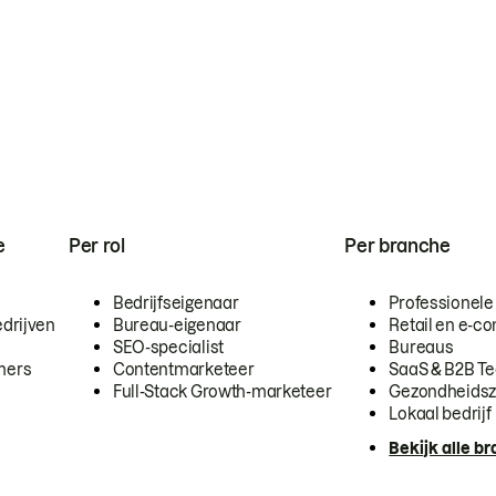
e
Per rol
Per branche
Bedrijfseigenaar
Professionele
drijven
Bureau-eigenaar
Retail en e-
SEO-specialist
Bureaus
mers
Contentmarketeer
SaaS & B2B T
Full-Stack Growth-marketeer
Gezondheidsz
Lokaal bedrijf
Bekijk alle b