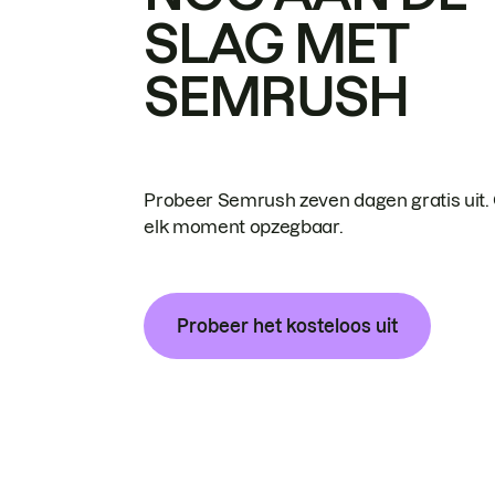
SLAG MET
SEMRUSH
Probeer Semrush zeven dagen gratis uit.
elk moment opzegbaar.
Probeer het kosteloos uit