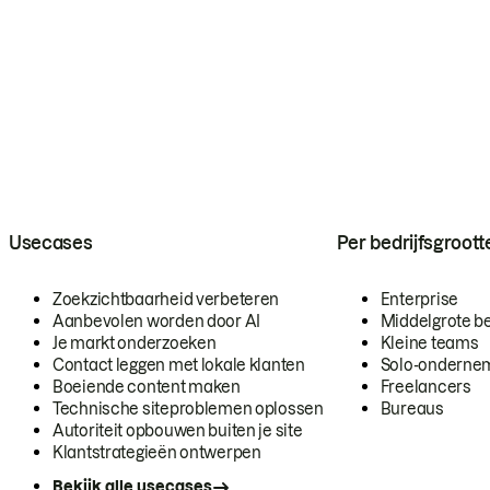
Usecases
Per bedrijfsgroott
Zoekzichtbaarheid verbeteren
Enterprise
Aanbevolen worden door AI
Middelgrote be
Je markt onderzoeken
Kleine teams
Contact leggen met lokale klanten
Solo-onderne
Boeiende content maken
Freelancers
Technische siteproblemen oplossen
Bureaus
Autoriteit opbouwen buiten je site
Klantstrategieën ontwerpen
Bekijk alle usecases