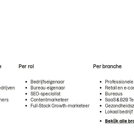
e
Per rol
Per branche
Bedrijfseigenaar
Professionele
drijven
Bureau-eigenaar
Retail en e-
SEO-specialist
Bureaus
mers
Contentmarketeer
SaaS & B2B T
Full-Stack Growth-marketeer
Gezondheidsz
Lokaal bedrijf
Bekijk alle b