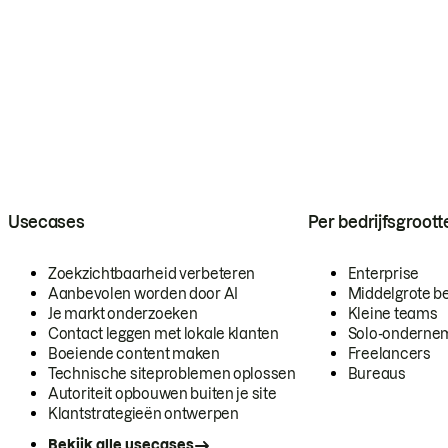
Usecases
Per bedrijfsgroott
Zoekzichtbaarheid verbeteren
Enterprise
Aanbevolen worden door AI
Middelgrote be
Je markt onderzoeken
Kleine teams
Contact leggen met lokale klanten
Solo-onderne
Boeiende content maken
Freelancers
Technische siteproblemen oplossen
Bureaus
Autoriteit opbouwen buiten je site
Klantstrategieën ontwerpen
Bekijk alle usecases