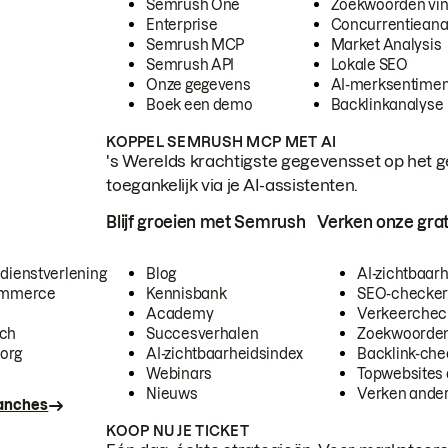
Semrush One
Zoekwoorden vi
Enterprise
Concurrentieana
Semrush MCP
Market Analysis
Semrush API
Lokale SEO
Onze gegevens
AI-merksentimen
Boek een demo
Backlinkanalyse
KOPPEL SEMRUSH MCP MET AI
's Werelds krachtigste gegevensset op het g
toegankelijk via je AI-assistenten.
Blijf groeien met Semrush
Verken onze grat
 dienstverlening
Blog
AI-zichtbaar
commerce
Kennisbank
SEO-checke
Academy
Verkeerchec
ech
Succesverhalen
Zoekwoorden
org
AI-zichtbaarheidsindex
Backlink-che
Webinars
Topwebsites 
Nieuws
Verken andere
ranches
KOOP NU JE TICKET