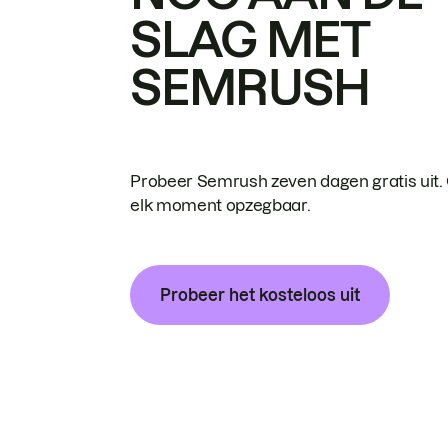
SLAG MET
SEMRUSH
Probeer Semrush zeven dagen gratis uit.
elk moment opzegbaar.
Probeer het kosteloos uit