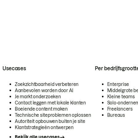
Usecases
Per bedrijfsgroott
Zoekzichtbaarheid verbeteren
Enterprise
Aanbevolen worden door AI
Middelgrote be
Je markt onderzoeken
Kleine teams
Contact leggen met lokale klanten
Solo-onderne
Boeiende content maken
Freelancers
Technische siteproblemen oplossen
Bureaus
Autoriteit opbouwen buiten je site
Klantstrategieën ontwerpen
Bekijk alle usecases