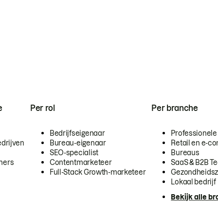
e
Per rol
Per branche
Bedrijfseigenaar
Professionele
drijven
Bureau-eigenaar
Retail en e-
SEO-specialist
Bureaus
mers
Contentmarketeer
SaaS & B2B T
Full-Stack Growth-marketeer
Gezondheidsz
Lokaal bedrijf
Bekijk alle b