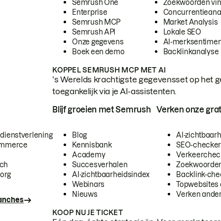
Semrush One
Zoekwoorden vi
Enterprise
Concurrentieana
Semrush MCP
Market Analysis
Semrush API
Lokale SEO
Onze gegevens
AI-merksentimen
Boek een demo
Backlinkanalyse
KOPPEL SEMRUSH MCP MET AI
's Werelds krachtigste gegevensset op het g
toegankelijk via je AI-assistenten.
Blijf groeien met Semrush
Verken onze grat
 dienstverlening
Blog
AI-zichtbaar
commerce
Kennisbank
SEO-checke
Academy
Verkeerchec
ech
Succesverhalen
Zoekwoorden
org
AI-zichtbaarheidsindex
Backlink-che
Webinars
Topwebsites 
Nieuws
Verken andere
ranches
KOOP NU JE TICKET