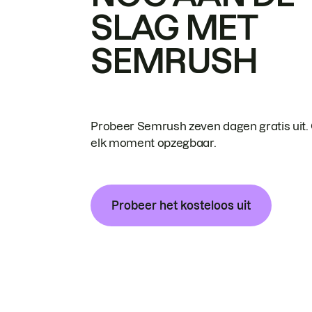
SLAG MET
SEMRUSH
Probeer Semrush zeven dagen gratis uit.
elk moment opzegbaar.
Probeer het kosteloos uit