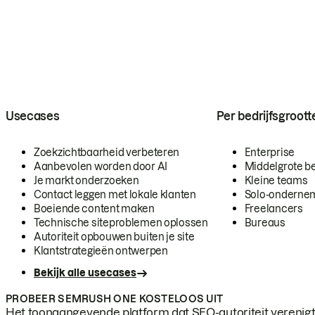
Usecases
Per bedrijfsgroott
Zoekzichtbaarheid verbeteren
Enterprise
Aanbevolen worden door AI
Middelgrote be
Je markt onderzoeken
Kleine teams
Contact leggen met lokale klanten
Solo-onderne
Boeiende content maken
Freelancers
Technische siteproblemen oplossen
Bureaus
Autoriteit opbouwen buiten je site
Klantstrategieën ontwerpen
Bekijk alle usecases
PROBEER SEMRUSH ONE KOSTELOOS UIT
Het toonaangevende platform dat SEO-autoriteit verenigt