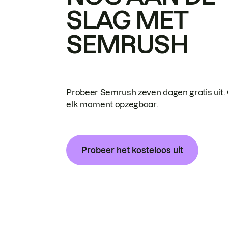
SLAG MET
SEMRUSH
Probeer Semrush zeven dagen gratis uit.
elk moment opzegbaar.
Probeer het kosteloos uit