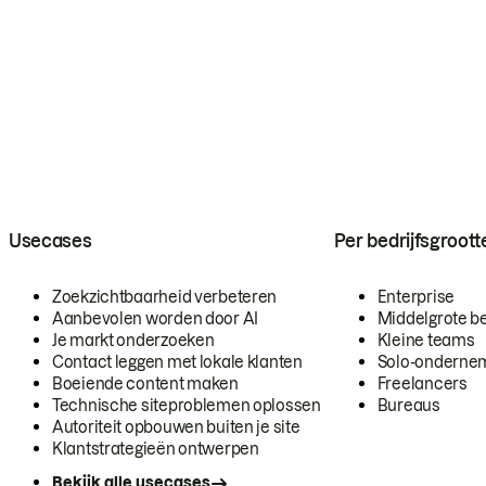
Usecases
Per bedrijfsgroott
Zoekzichtbaarheid verbeteren
Enterprise
Aanbevolen worden door AI
Middelgrote be
Je markt onderzoeken
Kleine teams
Contact leggen met lokale klanten
Solo-onderne
Boeiende content maken
Freelancers
Technische siteproblemen oplossen
Bureaus
Autoriteit opbouwen buiten je site
Klantstrategieën ontwerpen
Bekijk alle usecases