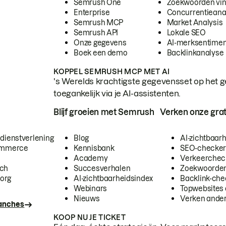
Semrush One
Zoekwoorden vi
Enterprise
Concurrentieana
Semrush MCP
Market Analysis
Semrush API
Lokale SEO
Onze gegevens
AI-merksentimen
Boek een demo
Backlinkanalyse
KOPPEL SEMRUSH MCP MET AI
's Werelds krachtigste gegevensset op het g
toegankelijk via je AI-assistenten.
Blijf groeien met Semrush
Verken onze grat
 dienstverlening
Blog
AI-zichtbaar
commerce
Kennisbank
SEO-checke
Academy
Verkeerchec
ech
Succesverhalen
Zoekwoorden
org
AI-zichtbaarheidsindex
Backlink-che
Webinars
Topwebsites 
Nieuws
Verken andere
ranches
KOOP NU JE TICKET