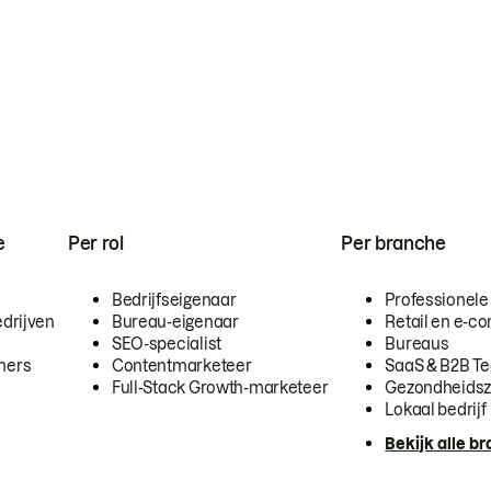
e
Per rol
Per branche
Bedrijfseigenaar
Professionele
drijven
Bureau-eigenaar
Retail en e-
SEO-specialist
Bureaus
mers
Contentmarketeer
SaaS & B2B T
Full-Stack Growth-marketeer
Gezondheidsz
Lokaal bedrijf
Bekijk alle b